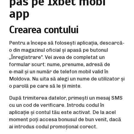
pas pe 1xbet mobi
app
Crearea contului
Pentru a începe să folosești aplicația, descarcă-
o din magazinul oficial și apasă pe butonul
„Înregistrare”. Vei avea de completat un
formular scurt: nume, prenume, adresă de
e‑mail și un număr de telefon mobil valid în
Moldova. Nu uita să alegi un nume de utilizator și
o parolă pe care să le ții minte.
După trimiterea datelor, primești un mesaj SMS
cu un cod de verificare. Introdu codul în
aplicație și contul tău este activat. De la acel
moment poți accesa bonusul de bun venit, dacă
ai introdus codul promoțional corect.