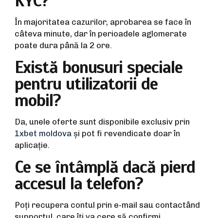
KYC?
În majoritatea cazurilor, aprobarea se face în
câteva minute, dar în perioadele aglomerate
poate dura până la 2 ore.
Există bonusuri speciale
pentru utilizatorii de
mobil?
Da, unele oferte sunt disponibile exclusiv prin
1xbet moldova
și pot fi revendicate doar în
aplicație.
Ce se întâmplă dacă pierd
accesul la telefon?
Poți recupera contul prin e‑mail sau contactând
supportul, care îți va cere să confirmi