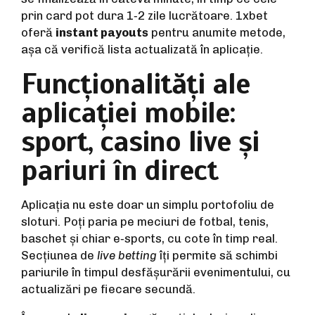
prin card pot dura 1‑2 zile lucrătoare. 1xbet
oferă
instant payouts
pentru anumite metode,
așa că verifică lista actualizată în aplicație.
Funcționalități ale
aplicației mobile:
sport, casino live și
pariuri în direct
Aplicația nu este doar un simplu portofoliu de
sloturi. Poți paria pe meciuri de fotbal, tenis,
baschet și chiar e‑sports, cu cote în timp real.
Secțiunea de
live betting
îți permite să schimbi
pariurile în timpul desfășurării evenimentului, cu
actualizări pe fiecare secundă.