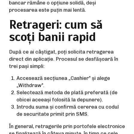
bancar rămâne o opțiune solidă, deși
procesarea este puțin mai lentă.
Retrageri: cum să
scoți banii rapid
După ce ai câștigat, poți solicita retragerea
direct din aplicație. Procesul se desfășoară în
trei pași simpli:
Accesează secțiunea „Cashier” și alege
„Withdraw”.
Selectează metoda de plată preferată (de
obicei aceeași folosită la depunere).
Introdu suma și confirmă cererea cu codul
de securitate primit prin SMS.
În general, retragerile prin portofele electronice
se finalizează în câteva minute, în timp ce cele