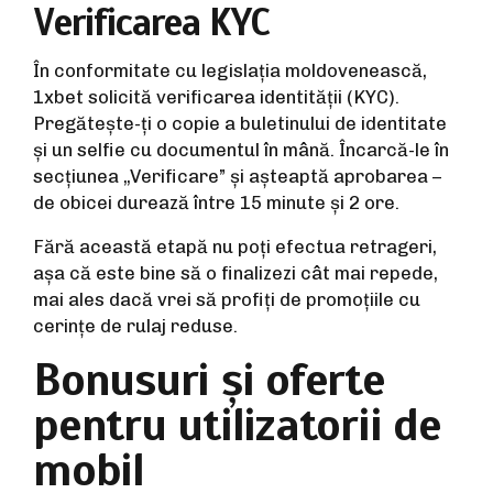
Verificarea KYC
În conformitate cu legislația moldovenească,
1xbet solicită verificarea identității (KYC).
Pregătește-ți o copie a buletinului de identitate
și un selfie cu documentul în mână. Încarcă-le în
secțiunea „Verificare” și așteaptă aprobarea –
de obicei durează între 15 minute și 2 ore.
Fără această etapă nu poți efectua retrageri,
așa că este bine să o finalizezi cât mai repede,
mai ales dacă vrei să profiți de promoțiile cu
cerințe de rulaj reduse.
Bonusuri și oferte
pentru utilizatorii de
mobil