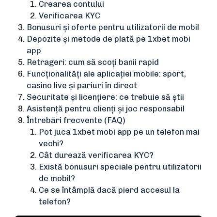
Crearea contului
Verificarea KYC
Bonusuri și oferte pentru utilizatorii de mobil
Depozite și metode de plată pe 1xbet mobi
app
Retrageri: cum să scoți banii rapid
Funcționalități ale aplicației mobile: sport,
casino live și pariuri în direct
Securitate și licențiere: ce trebuie să știi
Asistență pentru clienți și joc responsabil
Întrebări frecvente (FAQ)
Pot juca 1xbet mobi app pe un telefon mai
vechi?
Cât durează verificarea KYC?
Există bonusuri speciale pentru utilizatorii
de mobil?
Ce se întâmplă dacă pierd accesul la
telefon?