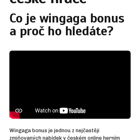
Co je wingaga bonus
a proč ho hledáte?
Wingaga bonus je jednou z nejčastěji
zmiňovaných nabídek v českém online herním