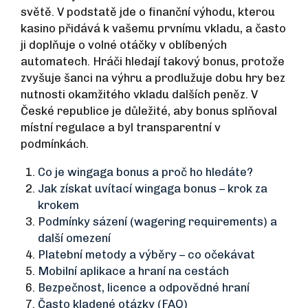
světě. V podstatě jde o finanční výhodu, kterou
kasino přidává k vašemu prvnímu vkladu, a často
ji doplňuje o volné otáčky v oblíbených
automatech. Hráči hledají takový bonus, protože
zvyšuje šanci na výhru a prodlužuje dobu hry bez
nutnosti okamžitého vkladu dalších peněz. V
České republice je důležité, aby bonus splňoval
místní regulace a byl transparentní v
podmínkách.
Co je wingaga bonus a proč ho hledáte?
Jak získat uvítací wingaga bonus – krok za
krokem
Podmínky sázení (wagering requirements) a
další omezení
Platební metody a výběry – co očekávat
Mobilní aplikace a hraní na cestách
Bezpečnost, licence a odpovědné hraní
Často kladené otázky (FAQ)