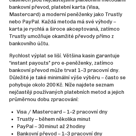
bankovní převod, platební karta (Visa,
Mastercard) a moderní peněženky jako Trustly
nebo PayPal. Každá metoda má své výhody –
karta je rychlá a široce akceptovaná, zatímco
Trustly umožňuje okamžité převody přímo z
bankovního účtu.
Rychlost výplat se liší. Většina kasin garantuje
“instant payouts” pro e‑peněženky, zatímco
bankovní převod může trvat 1–3 pracovní dny.
Důležité je také minimální výše výběru – často se
pohybuje okolo 200 Kč. Níže najdete seznam
nejčastěji používaných platebních metod a jejich
průměrnou dobu zpracování:
Visa / Mastercard – 1–2 pracovní dny
Trustly – během několika minut
PayPal – 30 minut až 2 hodiny
Bankovní převod – 1–3 pracovní dny