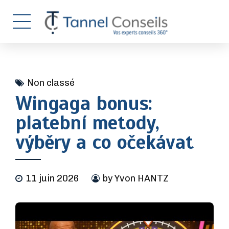
Non classé
Wingaga bonus:
platební metody,
výběry a co očekávat
11 juin 2026
by Yvon HANTZ