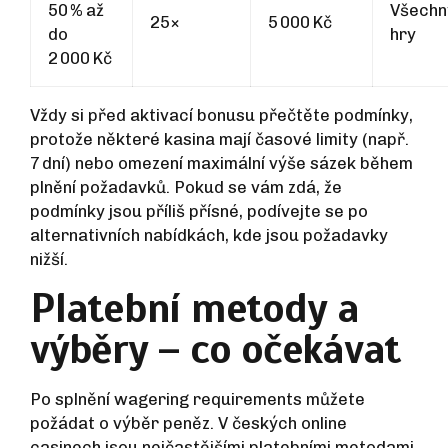
50 % až
Všechn
25×
5 000 Kč
do
hry
2 000 Kč
Vždy si před aktivací bonusu přečtěte podmínky,
protože některé kasina mají časové limity (např.
7 dní) nebo omezení maximální výše sázek během
plnění požadavků. Pokud se vám zdá, že
podmínky jsou příliš přísné, podívejte se po
alternativních nabídkách, kde jsou požadavky
nižší.
Platební metody a
výběry – co očekávat
Po splnění wagering requirements můžete
požádat o výběr peněz. V českých online
casinech jsou nejčastějšími platebními metodami