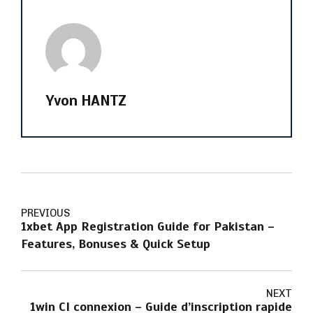
Yvon HANTZ
PREVIOUS
1xbet App Registration Guide for Pakistan –
Features, Bonuses & Quick Setup
NEXT
1win CI connexion – Guide d’inscription rapide