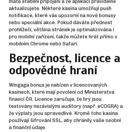
máte stabilní připojení a že aplikaci pravidelně
aktualizujete. Některé kasina umožňují push
notifikace, které vás upozorní na nové bonusy
nebo speciální akce. Pokud dáváte přednost
prohlížeči, většina stránek je optimalizována i
pro mobilní zařízení, takže můžete hrát přímo v
mobilním Chrome nebo Safari.
Bezpečnost, licence a
odpovědné hraní
Wingaga bonus je nabízen v licencovaných
kasinech, které mají povolení od Ministerstva
financí ČR. Licence zaručuje, že hry jsou
testovány nezávislými auditory (např. eCOGRA) a
že výplaty jsou spravedlivé. Kromě toho kasina
používají šifrování SSL, aby chránily vaše osobní
a finanční údaje.