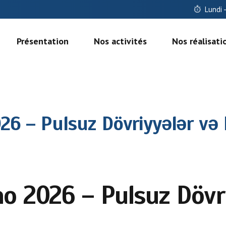
Lundi 
Présentation
Nos activités
Nos réalisati
26 – Pulsuz Dövriyyələr və
no 2026 – Pulsuz Dövr