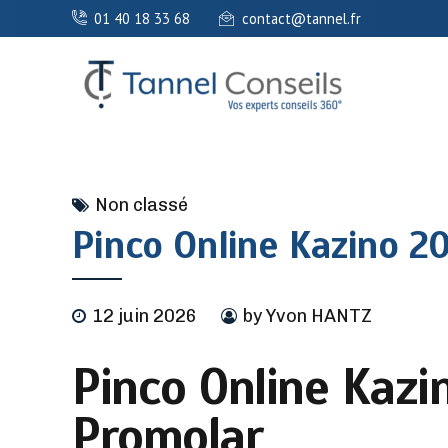
01 40 18 33 68
contact@tannel.fr
Non classé
Pinco Online Kazino 20
12 juin 2026
by Yvon HANTZ
Pinco Online Kazi
Promolar