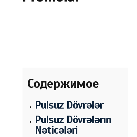
Содержимое
Pulsuz Dövrələr
Pulsuz Dövrələrın
Nəticələri