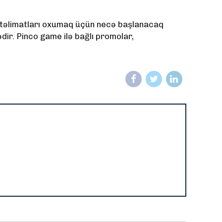
ə təlimatları oxumaq üçün necə başlanacaq
dir. Pinco game ilə bağlı promolar,