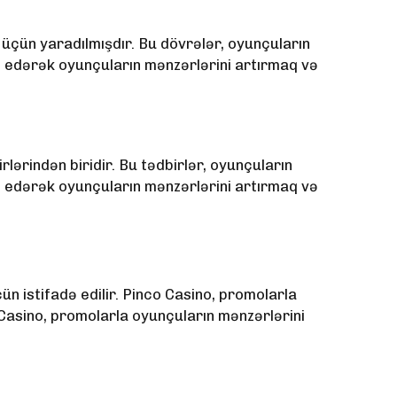
 üçün yaradılmışdır. Bu dövrələr, oyunçuların
ə edərək oyunçuların mənzərlərini artırmaq və
lərindən biridir. Bu tədbirlər, oyunçuların
ə edərək oyunçuların mənzərlərini artırmaq və
n istifadə edilir. Pinco Casino, promolarla
Casino, promolarla oyunçuların mənzərlərini