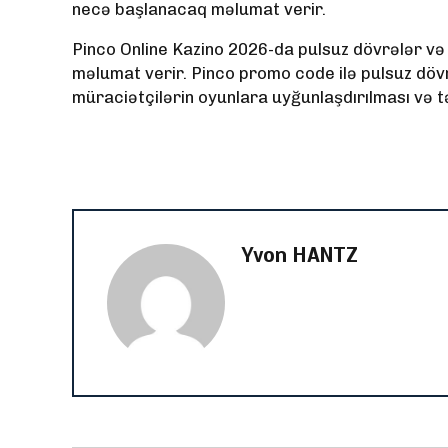
necə başlanacaq məlumat verir.
Pinco Online Kazino 2026-da pulsuz dövrələr və
məlumat verir. Pinco promo code ilə pulsuz dövr
müraciətçilərin oyunlara uyğunlaşdırılması və 
Yvon HANTZ