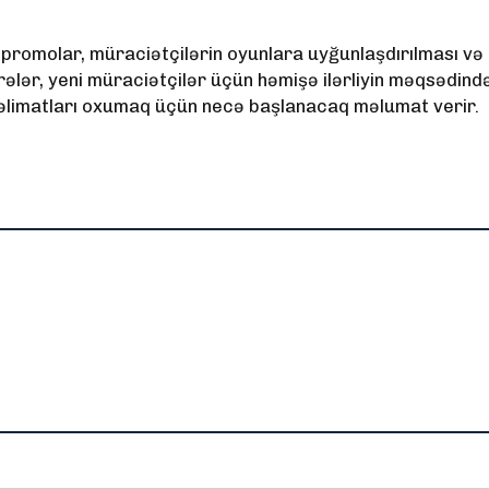
 promolar, müraciətçilərin oyunlara uyğunlaşdırılması v
ələr, yeni müraciətçilər üçün həmişə ilərliyin məqsədində
təlimatları oxumaq üçün necə başlanacaq məlumat verir.