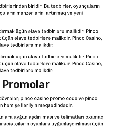
irlərindən biridir. Bu tədbirlər, oyunçuların
çuların mənzərlərini artırmaq və yeni
ırmak üçün əlavə tədbirlərə malikdir. Pinco
üçün əlavə tədbirlərə malikdir. Pinco Casino,
avə tədbirlərə malikdir.
ırmak üçün əlavə tədbirlərə malikdir. Pinco
üçün əlavə tədbirlərə malikdir. Pinco Casino,
avə tədbirlərə malikdir.
ə Promolar
 dövrələr, pinco casino promo code və pinco
ün həmişə ilərliyin məqsədindədir.
unlara uyğunlaşdırılması və təlimatları oxumaq
üraciətçilərin oyunlara uyğunlaşdırılması üçün