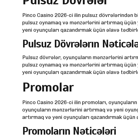
Pinco Casino 2026-ci ilin pulsuz dövrələrindən 
pulsuz oynamaq və mənzərlərini artırmaq üçün y
yeni oyunçuları qazandırmak üçün əlavə tədbirlə
Pulsuz Dövrələrın Nəticələ
Pulsuz dövrələr, oyunçuların mənzərlərini artırm
pulsuz oynamaq və mənzərlərini artırmaq üçün y
yeni oyunçuları qazandırmak üçün əlavə tədbirlə
Promolar
Pinco Casino 2026-ci ilin promoları, oyunçuların
oyunçuların mənzərlərini artırmaq və yeni oyunç
artırmaq və yeni oyunçuları qazandırmak üçün ə
Promoların Nəticələri