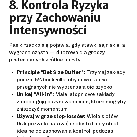
8. Kontrola Ryzyka
przy Zachowaniu
Intensywności
Panik rzadko się pojawia, gdy stawki są niskie, a
wygrane częste — kluczowe dla graczy
preferujących krótkie bursty:
Principle “Bet Size Buffer”:
Trzymaj zakłady
poniżej 5% bankrolla, aby nawet seria
przegranych nie wyczerpała cię szybko.
Unikaj “All-In”:
Małe, stopniowe zakłady
zapobiegają dużym wahaniom, które mogłyby
zniszczyć momentum.
Używaj w grze stop-lossów:
Wiele slotów
Rizk pozwala ustawić osobiste limity strat —
idealne do zachowania kontroli podczas