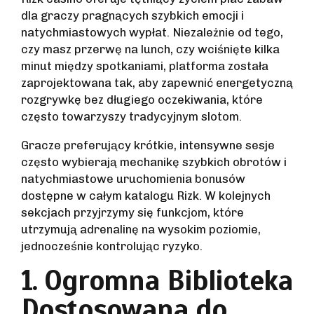
dla graczy pragnących szybkich emocji i
natychmiastowych wypłat. Niezależnie od tego,
czy masz przerwę na lunch, czy wciśnięte kilka
minut między spotkaniami, platforma została
zaprojektowana tak, aby zapewnić energetyczną
rozgrywkę bez długiego oczekiwania, które
często towarzyszy tradycyjnym slotom.
Gracze preferujący krótkie, intensywne sesje
często wybierają mechanikę szybkich obrotów i
natychmiastowe uruchomienia bonusów
dostępne w całym katalogu Rizk. W kolejnych
sekcjach przyjrzymy się funkcjom, które
utrzymują adrenalinę na wysokim poziomie,
jednocześnie kontrolując ryzyko.
1. Ogromna Biblioteka
Dostosowana do