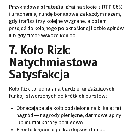
Przykładowa strategia: graj na slocie z RTP 95%
i uruchamiaj rundę bonusową za każdym razem,
gdy trafisz trzy kolejne wygrane, a potem
przejdź do kolejnego po określonej liczbie spinów
lub gdy timer wskaże koniec.
7. Koło Rizk:
Natychmiastowa
Satysfakcja
Koło Rizk to jedna z najbardziej angażujących
funkcji stworzonych do krótkich burstów:
Obracające się koło podzielone na kilka stref
nagród — nagrody pieniężne, darmowe spiny
lub multiplikatory bonusowe.
Proste kręcenie po każdej sesji lub po