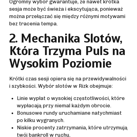
Ogromny wybór gwarantuje, że nawet krótka
sesja może być świeża i ekscytująca, ponieważ
można przełączać się między różnymi motywami
bez tracenia tempa.
2. Mechanika Slotów,
Która Trzyma Puls na
Wysokim Poziomie
Krótki czas sesji opiera się na przewidywalności
i szybkości. Wybór slotów w Rizk obejmuje:
Linie wypłat o wysokiej częstotliwości, które
wypłacają przy niemal każdym obrocie.
Bonusowe rundy uruchamiane natychmiast
po kilku wygranych.
Niskie procenty zatrzymania, które utrzymują
twój bankroll w ruchu.