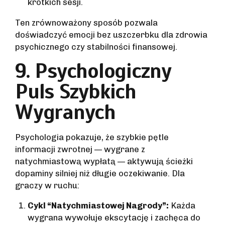
krótkich sesji.
Ten zrównoważony sposób pozwala
doświadczyć emocji bez uszczerbku dla zdrowia
psychicznego czy stabilności finansowej.
9. Psychologiczny
Puls Szybkich
Wygranych
Psychologia pokazuje, że szybkie pętle
informacji zwrotnej — wygrane z
natychmiastową wypłatą — aktywują ścieżki
dopaminy silniej niż długie oczekiwanie. Dla
graczy w ruchu:
Cykl “Natychmiastowej Nagrody”:
Każda
wygrana wywołuje ekscytację i zachęca do