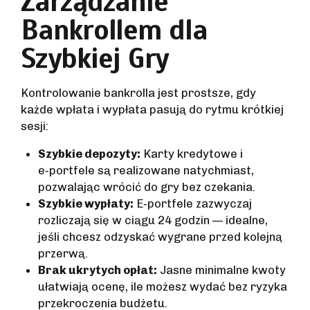
Zarządzanie
Bankrollem dla
Szybkiej Gry
Kontrolowanie bankrolla jest prostsze, gdy
każde wpłata i wypłata pasują do rytmu krótkiej
sesji:
Szybkie depozyty:
Karty kredytowe i
e‑portfele są realizowane natychmiast,
pozwalając wrócić do gry bez czekania.
Szybkie wypłaty:
E‑portfele zazwyczaj
rozliczają się w ciągu 24 godzin — idealne,
jeśli chcesz odzyskać wygrane przed kolejną
przerwą.
Brak ukrytych opłat:
Jasne minimalne kwoty
ułatwiają ocenę, ile możesz wydać bez ryzyka
przekroczenia budżetu.