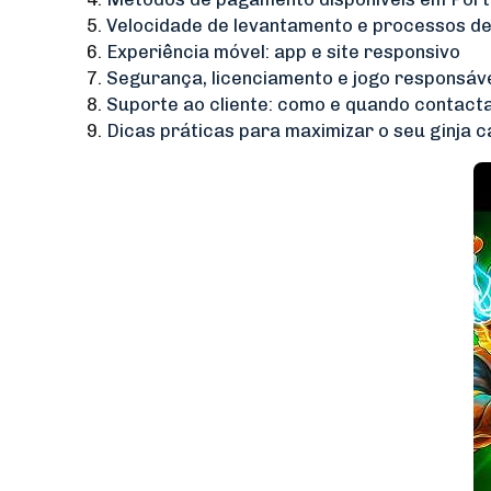
Velocidade de levantamento e processos de
Experiência móvel: app e site responsivo
Segurança, licenciamento e jogo responsáv
Suporte ao cliente: como e quando contact
Dicas práticas para maximizar o seu ginja 