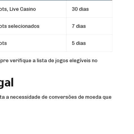
ots, Live Casino
30 dias
ots selecionados
7 dias
ots
5 dias
e verifique a lista de jogos elegíveis no
gal
vita a necessidade de conversões de moeda que