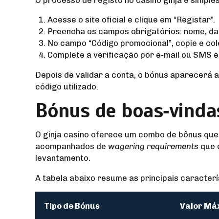
Acesse o site oficial e clique em “Registar”.
Preencha os campos obrigatórios: nome, dat
No campo “Código promocional”, copie e co
Complete a verificação por e‑mail ou SMS e
Depois de validar a conta, o bónus aparecerá 
código utilizado.
Bónus de boas‑vindas
O ginja casino oferece um combo de bônus que 
acompanhados de
wagering requirements
que 
levantamento.
A tabela abaixo resume as principais caracter
Tipo de Bónus
Valor Má