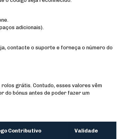
one.
aços adicionais).
ja, contacte o suporte e forneça o número do
rolos grátis. Contudo, esses valores vêm
or do bónus antes de poder fazer um
go Contributivo
Validade