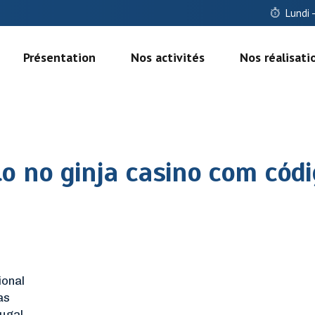
Lundi 
Présentation
Nos activités
Nos réalisati
 no ginja casino com códi
ional
as
ugal