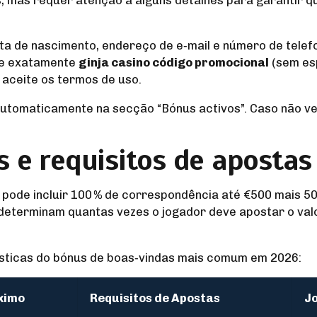
a de nascimento, endereço de e‑mail e número de telef
le exatamente
ginja casino código promocional
(sem esp
 aceite os termos de uso.
automaticamente na secção “Bónus activos”. Caso não ve
 e requisitos de apostas
pode incluir 100 % de correspondência até €500 mais 50 
determinam quantas vezes o jogador deve apostar o val
ísticas do bónus de boas‑vindas mais comum em 2026:
ximo
Requisitos de Apostas
Jo