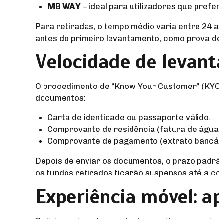
MB WAY
– ideal para utilizadores que pref
Para retiradas, o tempo médio varia entre 24 
antes do primeiro levantamento, como prova d
Velocidade de levant
O procedimento de “Know Your Customer” (KYC) 
documentos:
Carta de identidade ou passaporte válido.
Comprovante de residência (fatura de água,
Comprovante de pagamento (extrato bancári
Depois de enviar os documentos, o prazo padrã
os fundos retirados ficarão suspensos até a c
Experiência móvel: a