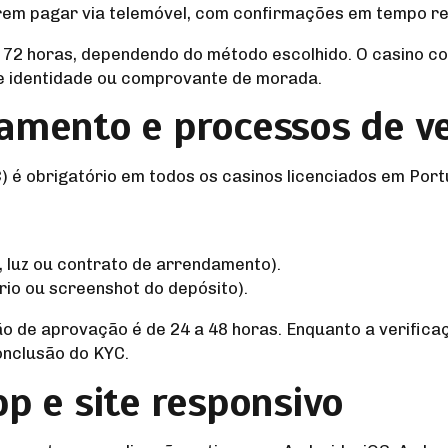
erem pagar via telemóvel, com confirmações em tempo re
a 72 horas, dependendo do método escolhido. O casino co
e identidade ou comprovante de morada.
amento e processos de ve
é obrigatório em todos os casinos licenciados em Portu
 luz ou contrato de arrendamento).
o ou screenshot do depósito).
o de aprovação é de 24 a 48 horas. Enquanto a verifica
onclusão do KYC.
pp e site responsivo