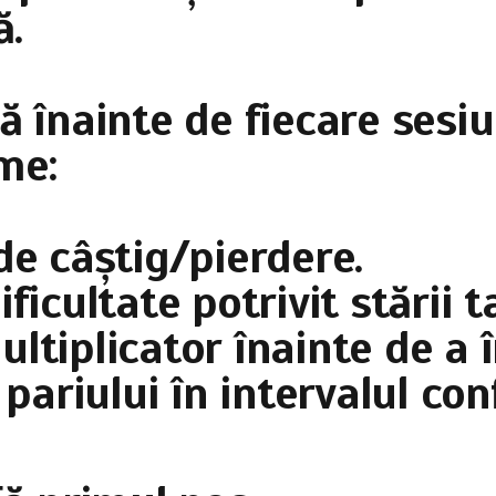
ă.
ă înainte de fiecare sesi
me:
de câștig/pierdere.
ficultate potrivit stării ta
ltiplicator înainte de a 
ariului în intervalul conf