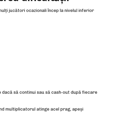
lți jucători ocazionali încep la nivelul inferior
de dacă să continui sau să cash‑out după fiecare
nd multiplicatorul atinge acel prag, apeși