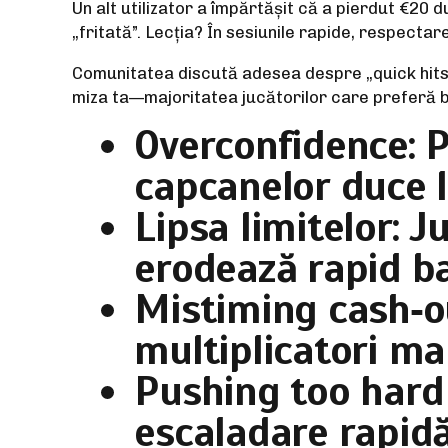
Un alt utilizator a împărtășit că a pierdut €20 
„fritată”. Lecția? În sesiunile rapide, respectar
Comunitatea discută adesea despre „quick hits”
miza ta—majoritatea jucătorilor care preferă bu
Overconfidence:
P
capcanelor duce l
Lipsa limitelor:
Ju
erodează rapid ba
Mistiming cash‑o
multiplicatori ma
Pushing too hard 
escaladare rapidă