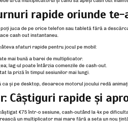
ede urcă multiplicatorul și când să apeși cash out înaint
rnuri rapide oriunde te-a
oți juca de pe orice telefon sau tabletă fără a descărca 
face cash out instantaneu.
câteva sfaturi rapide pentru jocul pe mobil:
ate mai bună a barei de multiplicator.
ețea; lag-ul poate întârzia comenzile de cash-out.
t la priză în timpul sesiunilor mai lungi.
ă ca și pe desktop, deoarece motorul jocului redă animațiil
or: Câștiguri rapide și apr
âștigat €75 într-o sesiune, cash‑outând la 4x pe dificul
ască un multiplicator mai mare fără a seta un nou țintă