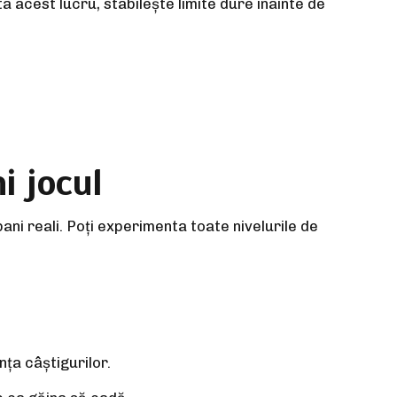
a acest lucru, stabilește limite dure înainte de
i jocul
ani reali. Poți experimenta toate nivelurile de
ța câștigurilor.