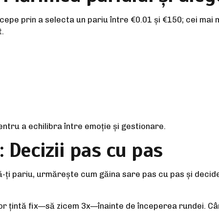
epe prin a selecta un pariu între €0.01 și €150; cei mai mu
t.
ntru a echilibra între emoție și gestionare.
 Decizii pas cu pas
ză-ți pariu, urmărește cum găina sare pas cu pas și deci
tor țintă fix—să zicem 3x—înainte de începerea rundei. Câ