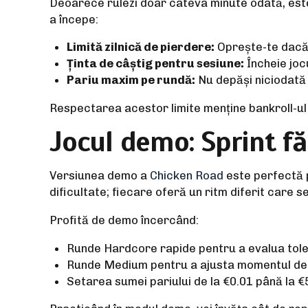
Deoarece rulezi doar câteva minute odată, este u
a începe:
Limită zilnică de pierdere:
Oprește-te dacă 
Ținta de câștig pentru sesiune:
Încheie joc
Pariu maxim pe rundă:
Nu depăși niciodată 3
Respectarea acestor limite menține bankroll-ul t
Jocul demo: Sprint fă
Versiunea demo a
Chicken Road
este perfectă p
dificultate; fiecare oferă un ritm diferit care s
Profită de demo încercând:
Runde Hardcore rapide pentru a evalua toler
Runde Medium pentru a ajusta momentul de
Setarea sumei pariului de la €0.01 până la €