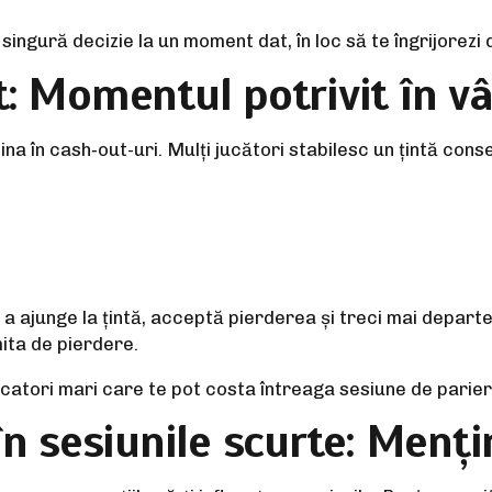
singură decizie la un moment dat, în loc să te îngrijorezi
: Momentul potrivit în vâr
lina în cash‑out-uri. Mulți jucători stabilesc un țintă co
 a ajunge la țintă, acceptă pierderea și treci mai departe
mita de pierdere.
catori mari care te pot costa întreaga sesiune de parier
în sesiunile scurte: Menți