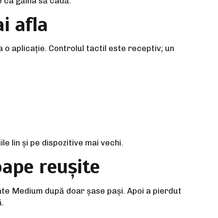
e ca găina să cadă.
i afla
o aplicație. Controlul tactil este receptiv; un
e lin și pe dispozitive mai vechi.
oape reușite
tate Medium după doar șase pași. Apoi a pierdut
.