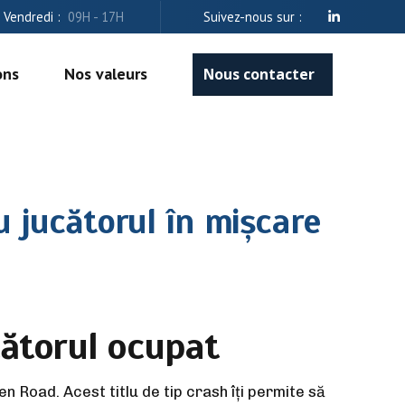
- Vendredi :
09H - 17H
Suivez-nous sur :
ons
Nos valeurs
Nous contacter
 jucătorul în mișcare
ătorul ocupat
n Road. Acest titlu de tip crash îți permite să