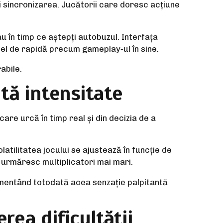
și sincronizarea. Jucătorii care doresc acțiune
u în timp ce aștepți autobuzul. Interfața
fel de rapidă precum gameplay‑ul în sine.
abile.
ltă intensitate
are urcă în timp real și din decizia de a
latilitatea jocului se ajustează în funcție de
e urmăresc multiplicatori mai mari.
rimentând totodată acea senzație palpitantă
rea dificultății