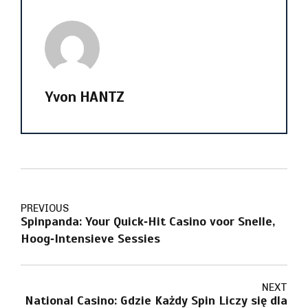
Yvon HANTZ
PREVIOUS
Spinpanda: Your Quick‑Hit Casino voor Snelle,
Hoog‑Intensieve Sessies
NEXT
National Casino: Gdzie Każdy Spin Liczy się dla