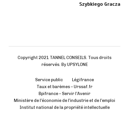
Szybkiego Gracza
Copyright 2021 TANNEL CONSEILS. Tous droits
réservés. By UPSYLONE
Service public
Légifrance
Taux et barèmes – Urssaf.fr
Bpifrance – Servir l’Avenir
Ministère de l’économie de l’industrie et de l’emploi
Institut national de la propriété intellectuelle