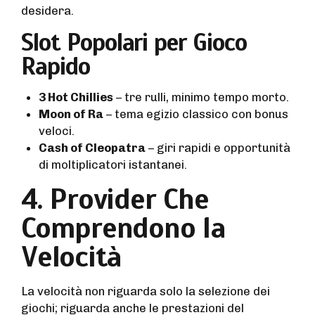
desidera.
Slot Popolari per Gioco
Rapido
3 Hot Chillies
– tre rulli, minimo tempo morto.
Moon of Ra
– tema egizio classico con bonus
veloci.
Cash of Cleopatra
– giri rapidi e opportunità
di moltiplicatori istantanei.
4. Provider Che
Comprendono la
Velocità
La velocità non riguarda solo la selezione dei
giochi; riguarda anche le prestazioni del