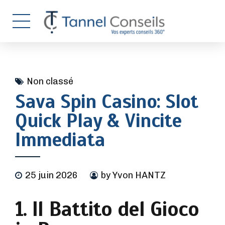
Non classé
Sava Spin Casino: Slot
Quick Play & Vincite
Immediata
25 juin 2026
by Yvon HANTZ
1. Il Battito del Gioco