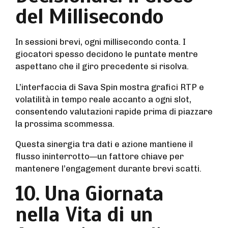
del Millisecondo
In sessioni brevi, ogni millisecondo conta. I
giocatori spesso decidono le puntate mentre
aspettano che il giro precedente si risolva.
L’interfaccia di Sava Spin mostra grafici RTP e
volatilità in tempo reale accanto a ogni slot,
consentendo valutazioni rapide prima di piazzare
la prossima scommessa.
Questa sinergia tra dati e azione mantiene il
flusso ininterrotto—un fattore chiave per
mantenere l’engagement durante brevi scatti.
10. Una Giornata
nella Vita di un