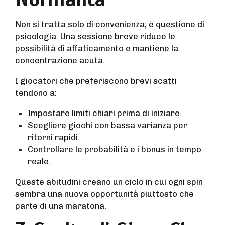
Non si tratta solo di convenienza; è questione di
psicologia. Una sessione breve riduce le
possibilità di affaticamento e mantiene la
concentrazione acuta.
I giocatori che preferiscono brevi scatti
tendono a:
Impostare limiti chiari prima di iniziare.
Scegliere giochi con bassa varianza per
ritorni rapidi.
Controllare le probabilità e i bonus in tempo
reale.
Queste abitudini creano un ciclo in cui ogni spin
sembra una nuova opportunità piuttosto che
parte di una maratona.