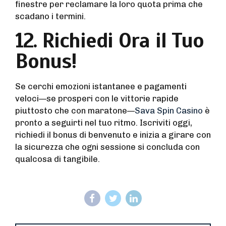
finestre per reclamare la loro quota prima che
scadano i termini.
12. Richiedi Ora il Tuo
Bonus!
Se cerchi emozioni istantanee e pagamenti
veloci—se prosperi con le vittorie rapide
piuttosto che con maratone—
Sava Spin Casino
è
pronto a seguirti nel tuo ritmo. Iscriviti oggi,
richiedi il bonus di benvenuto e inizia a girare con
la sicurezza che ogni sessione si concluda con
qualcosa di tangibile.