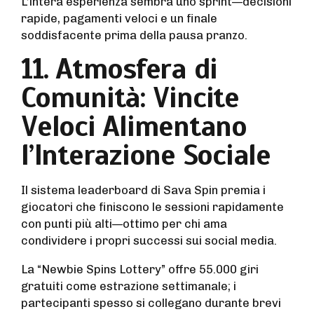
L’intera esperienza sembra uno sprint—decisioni
rapide, pagamenti veloci e un finale
soddisfacente prima della pausa pranzo.
11. Atmosfera di
Comunità: Vincite
Veloci Alimentano
l’Interazione Sociale
Il sistema leaderboard di Sava Spin premia i
giocatori che finiscono le sessioni rapidamente
con punti più alti—ottimo per chi ama
condividere i propri successi sui social media.
La “Newbie Spins Lottery” offre 55.000 giri
gratuiti come estrazione settimanale; i
partecipanti spesso si collegano durante brevi