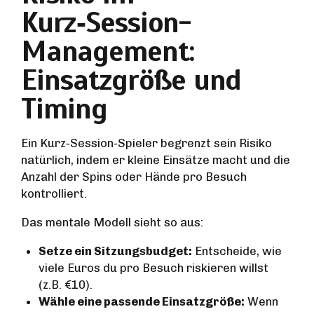
Kurz‑Session-
Management:
Einsatzgröße und
Timing
Ein Kurz‑Session-Spieler begrenzt sein Risiko
natürlich, indem er kleine Einsätze macht und die
Anzahl der Spins oder Hände pro Besuch
kontrolliert.
Das mentale Modell sieht so aus:
Setze ein Sitzungsbudget:
Entscheide, wie
viele Euros du pro Besuch riskieren willst
(z.B. €10).
Wähle eine passende Einsatzgröße:
Wenn