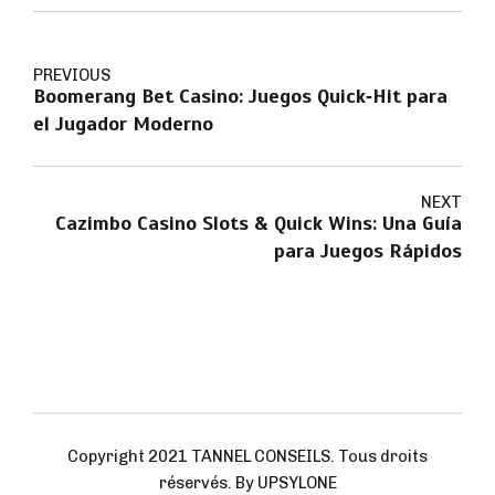
PREVIOUS
Boomerang Bet Casino: Juegos Quick‑Hit para
el Jugador Moderno
NEXT
Cazimbo Casino Slots & Quick Wins: Una Guía
para Juegos Rápidos
Copyright 2021 TANNEL CONSEILS. Tous droits
réservés. By UPSYLONE