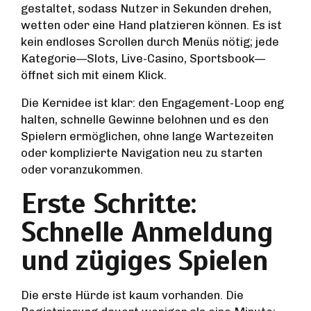
gestaltet, sodass Nutzer in Sekunden drehen,
wetten oder eine Hand platzieren können. Es ist
kein endloses Scrollen durch Menüs nötig; jede
Kategorie—Slots, Live-Casino, Sportsbook—
öffnet sich mit einem Klick.
Die Kernidee ist klar: den Engagement-Loop eng
halten, schnelle Gewinne belohnen und es den
Spielern ermöglichen, ohne lange Wartezeiten
oder komplizierte Navigation neu zu starten
oder voranzukommen.
Erste Schritte:
Schnelle Anmeldung
und zügiges Spielen
Die erste Hürde ist kaum vorhanden. Die