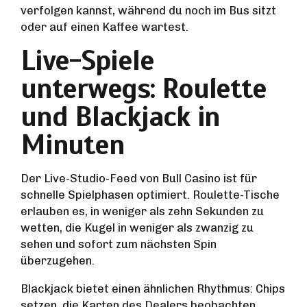
verfolgen kannst, während du noch im Bus sitzt
oder auf einen Kaffee wartest.
Live-Spiele
unterwegs: Roulette
und Blackjack in
Minuten
Der Live-Studio-Feed von Bull Casino ist für
schnelle Spielphasen optimiert. Roulette-Tische
erlauben es, in weniger als zehn Sekunden zu
wetten, die Kugel in weniger als zwanzig zu
sehen und sofort zum nächsten Spin
überzugehen.
Blackjack bietet einen ähnlichen Rhythmus: Chips
setzen, die Karten des Dealers beobachten,