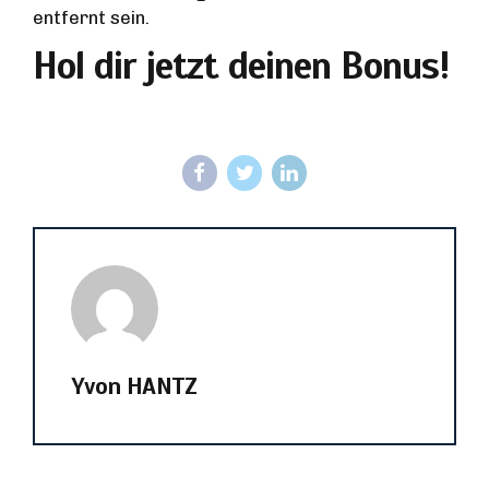
entfernt sein.
Hol dir jetzt deinen Bonus!
Yvon HANTZ