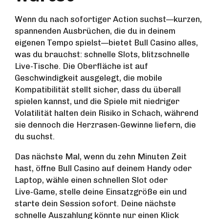
Wenn du nach sofortiger Action suchst—kurzen,
spannenden Ausbrüchen, die du in deinem
eigenen Tempo spielst—bietet Bull Casino alles,
was du brauchst: schnelle Slots, blitzschnelle
Live-Tische. Die Oberfläche ist auf
Geschwindigkeit ausgelegt, die mobile
Kompatibilität stellt sicher, dass du überall
spielen kannst, und die Spiele mit niedriger
Volatilität halten dein Risiko in Schach, während
sie dennoch die Herzrasen‑Gewinne liefern, die
du suchst.
Das nächste Mal, wenn du zehn Minuten Zeit
hast, öffne Bull Casino auf deinem Handy oder
Laptop, wähle einen schnellen Slot oder
Live‑Game, stelle deine Einsatzgröße ein und
starte dein Session sofort. Deine nächste
schnelle Auszahlung könnte nur einen Klick