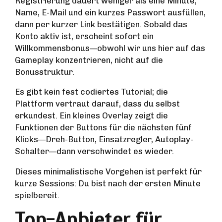
Registrierung dauert weniger als eine Minute;
Name, E-Mail und ein kurzes Passwort ausfüllen,
dann per kurzer Link bestätigen. Sobald das
Konto aktiv ist, erscheint sofort ein
Willkommensbonus—obwohl wir uns hier auf das
Gameplay konzentrieren, nicht auf die
Bonusstruktur.
Es gibt kein fest codiertes Tutorial; die
Plattform vertraut darauf, dass du selbst
erkundest. Ein kleines Overlay zeigt die
Funktionen der Buttons für die nächsten fünf
Klicks—Dreh-Button, Einsatzregler, Autoplay-
Schalter—dann verschwindet es wieder.
Dieses minimalistische Vorgehen ist perfekt für
kurze Sessions: Du bist nach der ersten Minute
spielbereit.
Top-Anbieter für