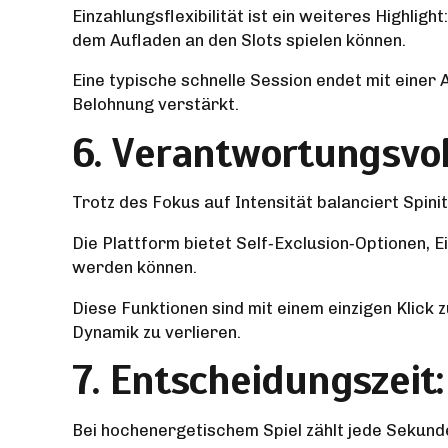
Einzahlungsflexibilität ist ein weiteres Highli
dem Aufladen an den Slots spielen können.
Eine typische schnelle Session endet mit einer
Belohnung verstärkt.
6. Verantwortungsvol
Trotz des Fokus auf Intensität balanciert Spin
Die Plattform bietet Self‑Exclusion‑Optionen, 
werden können.
Diese Funktionen sind mit einem einzigen Klick 
Dynamik zu verlieren.
7. Entscheidungszeit
Bei hochenergetischem Spiel zählt jede Sekunde. 