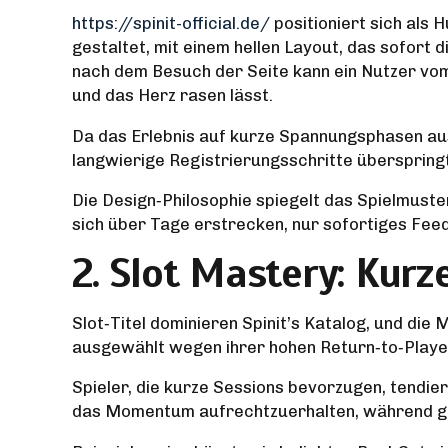
https://spinit-official.de/
positioniert sich als 
gestaltet, mit einem hellen Layout, das sofort 
nach dem Besuch der Seite kann ein Nutzer vom 
und das Herz rasen lässt.
Da das Erlebnis auf kurze Spannungsphasen aus
langwierige Registrierungsschritte überspringt
Die Design‑Philosophie spiegelt das Spielmuste
sich über Tage erstrecken, nur sofortiges Feed
2. Slot Mastery: Kur
Slot‑Titel dominieren Spinit’s Katalog, und die
ausgewählt wegen ihrer hohen Return‑to‑Playe
Spieler, die kurze Sessions bevorzugen, tendier
das Momentum aufrechtzuerhalten, während gel