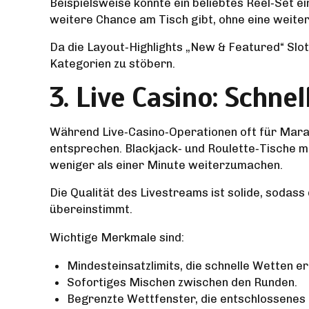
Beispielsweise könnte ein beliebtes Reel‑Set e
weitere Chance am Tisch gibt, ohne eine weite
Da die Layout‑Highlights „New & Featured“ Slot
Kategorien zu stöbern.
3. Live Casino: Schne
Während Live‑Casino‑Operationen oft für Marat
entsprechen. Blackjack‑ und Roulette‑Tische mi
weniger als einer Minute weiterzumachen.
Die Qualität des Livestreams ist solide, soda
übereinstimmt.
Wichtige Merkmale sind:
Mindesteinsatzlimits, die schnelle Wetten e
Sofortiges Mischen zwischen den Runden.
Begrenzte Wettfenster, die entschlossenes 