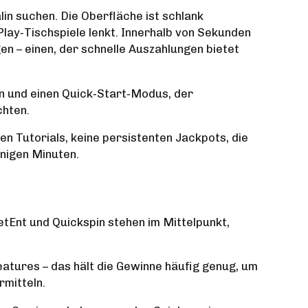
lin suchen. Die Oberfläche ist schlank
Play‑Tischspiele lenkt. Innerhalb von Sekunden
en – einen, der schnelle Auszahlungen bietet
en und einen Quick‑Start‑Modus, der
chten.
en Tutorials, keine persistenten Jackpots, die
enigen Minuten.
NetEnt und Quickspin stehen im Mittelpunkt,
Features – das hält die Gewinne häufig genug, um
mitteln.