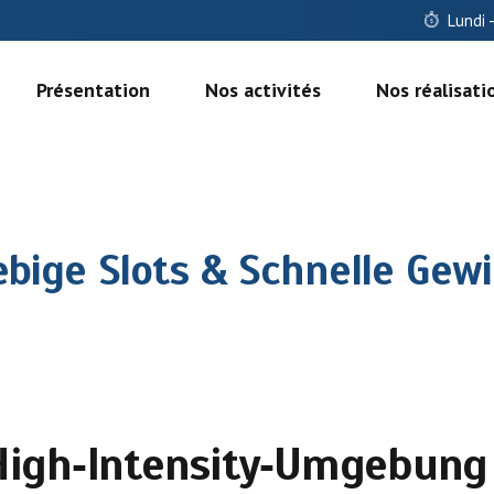
Lundi 
Présentation
Nos activités
Nos réalisati
lebige Slots & Schnelle Gew
 High‑Intensity‑Umgebung 