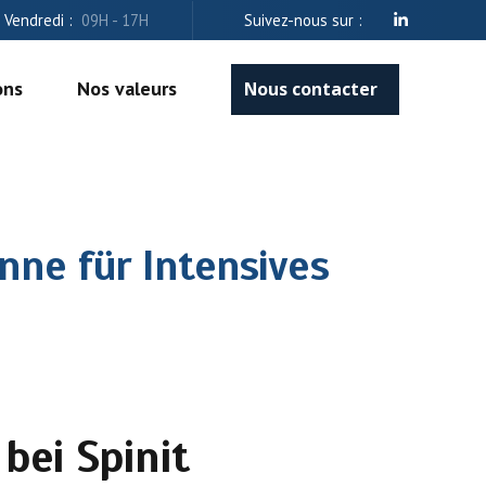
- Vendredi :
09H - 17H
Suivez-nous sur :
ons
Nos valeurs
Nous contacter
inne für Intensives
bei Spinit