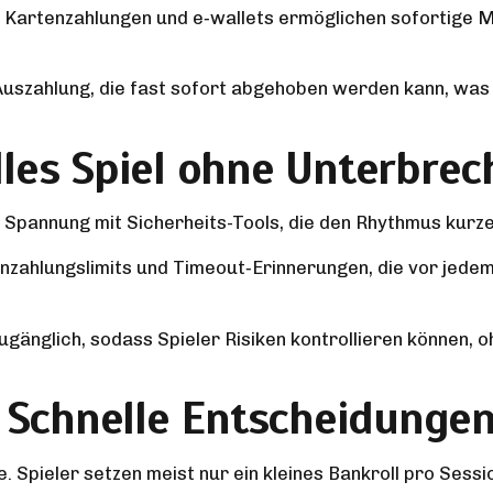
ght: Kartenzahlungen und e‑wallets ermöglichen sofortige 
 Auszahlung, die fast sofort abgehoben werden kann, was 
les Spiel ohne Unterbre
it Spannung mit Sicherheits-Tools, die den Rhythmus kurz
Einzahlungslimits und Timeout‑Erinnerungen, die vor jede
zugänglich, sodass Spieler Risiken kontrollieren können, 
: Schnelle Entscheidungen
Spieler setzen meist nur ein kleines Bankroll pro Session