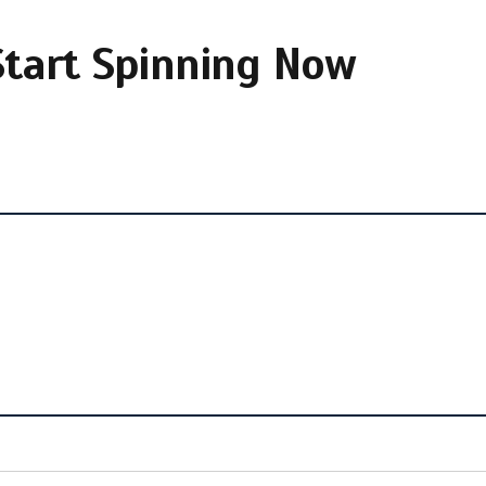
Start Spinning Now