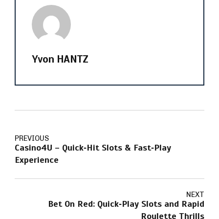
Yvon HANTZ
PREVIOUS
Casino4U – Quick‑Hit Slots & Fast‑Play
Experience
NEXT
Bet On Red: Quick‑Play Slots and Rapid
Roulette Thrills