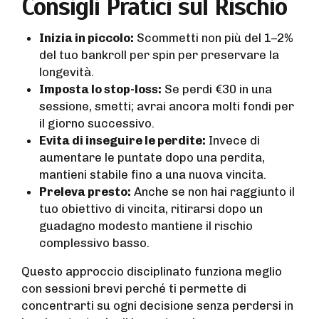
Consigli Pratici sul Rischio
Inizia in piccolo:
Scommetti non più del 1–2%
del tuo bankroll per spin per preservare la
longevità.
Imposta lo stop-loss:
Se perdi €30 in una
sessione, smetti; avrai ancora molti fondi per
il giorno successivo.
Evita di inseguire le perdite:
Invece di
aumentare le puntate dopo una perdita,
mantieni stabile fino a una nuova vincita.
Preleva presto:
Anche se non hai raggiunto il
tuo obiettivo di vincita, ritirarsi dopo un
guadagno modesto mantiene il rischio
complessivo basso.
Questo approccio disciplinato funziona meglio
con sessioni brevi perché ti permette di
concentrarti su ogni decisione senza perdersi in