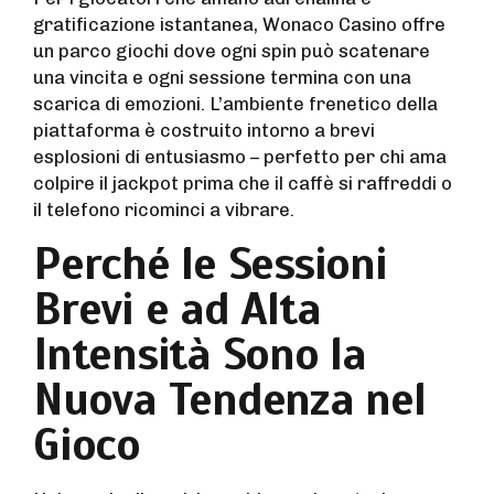
gratificazione istantanea, Wonaco Casino offre
un parco giochi dove ogni spin può scatenare
una vincita e ogni sessione termina con una
scarica di emozioni. L’ambiente frenetico della
piattaforma è costruito intorno a brevi
esplosioni di entusiasmo – perfetto per chi ama
colpire il jackpot prima che il caffè si raffreddi o
il telefono ricominci a vibrare.
Perché le Sessioni
Brevi e ad Alta
Intensità Sono la
Nuova Tendenza nel
Gioco