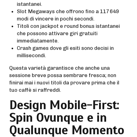
istantanei.
Slot Megaways che offrono fino a 117 649
modi di vincere in pochi secondi.
Titoli con jackpot e round bonus istantanei
che possono attivare giri gratuiti
immediatamente.
Crash games dove gli esiti sono decisi in
millisecondi.
Questa varietà garantisce che anche una
sessione breve possa sembrare fresca; non
finirai mai i nuovi titoli da provare prima che il
tuo caffè si raffreddi.
Design Mobile-First:
Spin Ovunque e in
Qualunque Momento