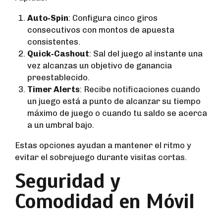
Auto‑Spin
: Configura cinco giros
consecutivos con montos de apuesta
consistentes.
Quick‑Cashout
: Sal del juego al instante una
vez alcanzas un objetivo de ganancia
preestablecido.
Timer Alerts
: Recibe notificaciones cuando
un juego está a punto de alcanzar su tiempo
máximo de juego o cuando tu saldo se acerca
a un umbral bajo.
Estas opciones ayudan a mantener el ritmo y
evitar el sobrejuego durante visitas cortas.
Seguridad y
Comodidad en Móvil