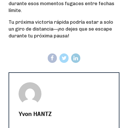
durante esos momentos fugaces entre fechas
límite.
Tu próxima victoria rápida podría estar a solo
un giro de distancia—¡no dejes que se escape
durante tu próxima pausa!
Yvon HANTZ