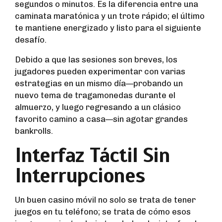
segundos o minutos. Es la diferencia entre una
caminata maratónica y un trote rápido; el último
te mantiene energizado y listo para el siguiente
desafío.
Debido a que las sesiones son breves, los
jugadores pueden experimentar con varias
estrategias en un mismo día—probando un
nuevo tema de tragamonedas durante el
almuerzo, y luego regresando a un clásico
favorito camino a casa—sin agotar grandes
bankrolls.
Interfaz Táctil Sin
Interrupciones
Un buen casino móvil no solo se trata de tener
juegos en tu teléfono; se trata de cómo esos