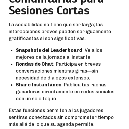
Sesiones Cortas
La sociabilidad no tiene que ser larga; las
interacciones breves pueden ser igualmente
gratificantes si son significativas.
Snapshots del Leaderboard
: Ve a los
mejores de la jornada al instante.
Rondas de Chat
: Participa en breves
conversaciones mientras giras—sin
necesidad de diálogos extensos.
Share Instantáneo
: Publica tus rachas
ganadoras directamente en redes sociales
con un solo toque.
Estas funciones permiten a los jugadores
sentirse conectados sin comprometer tiempo
más allá de lo que su agenda permite.