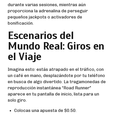
durante varias sesiones, mientras aún
proporciona la adrenalina de perseguir
pequeños jackpots o activadores de
bonificación.
Escenarios del
Mundo Real: Giros en
el Viaje
Imagina esto: estás atrapado en el tráfico, con
un café en mano, desplazándote por tu teléfono
en busca de algo divertido. La tragamonedas de
reproducción instantánea “Road Runner”
aparece en tu pantalla de inicio, lista para un
solo giro.
Colocas una apuesta de $0.50.