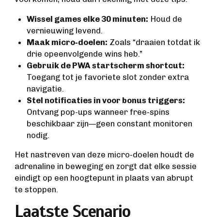
Wissel games elke 30 minuten:
Houd de
vernieuwing levend.
Maak micro‑doelen:
Zoals “draaien totdat ik
drie opeenvolgende wins heb.”
Gebruik de PWA startscherm shortcut:
Toegang tot je favoriete slot zonder extra
navigatie.
Stel notificaties in voor bonus triggers:
Ontvang pop-ups wanneer free‑spins
beschikbaar zijn—geen constant monitoren
nodig.
Het nastreven van deze micro‑doelen houdt de
adrenaline in beweging en zorgt dat elke sessie
eindigt op een hoogtepunt in plaats van abrupt
te stoppen.
Laatste Scenario