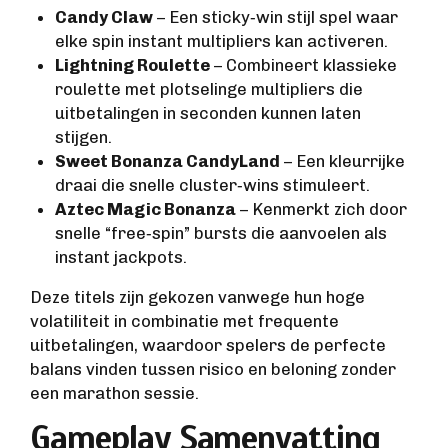
Candy Claw
– Een sticky‑win stijl spel waar
elke spin instant multipliers kan activeren.
Lightning Roulette
– Combineert klassieke
roulette met plotselinge multipliers die
uitbetalingen in seconden kunnen laten
stijgen.
Sweet Bonanza CandyLand
– Een kleurrijke
draai die snelle cluster‑wins stimuleert.
Aztec Magic Bonanza
– Kenmerkt zich door
snelle “free‑spin” bursts die aanvoelen als
instant jackpots.
Deze titels zijn gekozen vanwege hun hoge
volatiliteit in combinatie met frequente
uitbetalingen, waardoor spelers de perfecte
balans vinden tussen risico en beloning zonder
een marathon sessie.
Gameplay Samenvatting