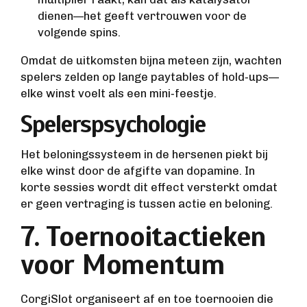
dienen—het geeft vertrouwen voor de
volgende spins.
Omdat de uitkomsten bijna meteen zijn, wachten
spelers zelden op lange paytables of hold‑ups—
elke winst voelt als een mini‑feestje.
Spelerspsychologie
Het beloningssysteem in de hersenen piekt bij
elke winst door de afgifte van dopamine. In
korte sessies wordt dit effect versterkt omdat
er geen vertraging is tussen actie en beloning.
7. Toernooitactieken
voor Momentum
CorgiSlot organiseert af en toe toernooien die