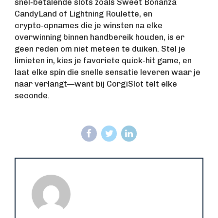
snel‑betalende slots zoals Sweet Bonanza
CandyLand of Lightning Roulette, en
crypto‑opnames die je winsten na elke
overwinning binnen handbereik houden, is er
geen reden om niet meteen te duiken. Stel je
limieten in, kies je favoriete quick‑hit game, en
laat elke spin die snelle sensatie leveren waar je
naar verlangt—want bij CorgiSlot telt elke
seconde.