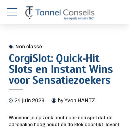
Non classé
CorgiSlot: Quick‑Hit
Slots en Instant Wins
voor Sensatiezoekers
24 juin 2026
by Yvon HANTZ
Wanneer je op zoek bent naar een spel dat de
adrenaline hoog houdt en de klok doortikt, levert