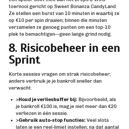
toernooi gericht op Sweet Bonanza CandyLand.
Ze stellen een burst van 10 minuten in waarbij ze
op €10 per spin draaien; binnen die minuten
verzamelen ze genoeg punten om een top‑10
plek te bemachtigen—geen lange grind nodig.
8. Risicobeheer in een
Sprint
Korte sessies vragen om strak risicobeheer;
anders verbruik je je bankroll sneller dan
verwacht.
>
Houd je verliesbuffer bij:
Bijvoorbeeld, als
je bankroll €100 is, mag je niet meer dan €20
verliezen in één sessie.
>
Gebruik auto‑stop functies:
Veel slots
laten je een reel‑limiet instellen; na dat aantal