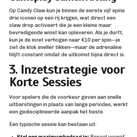
Op Candy Claw kun je binnen de eerste vijf spins
drie iconen op een rij krijgen, wat direct een
claw drop activeert die je een kleine maar
bevredigende winst kan opleveren. Als je durft,
kun je de inzet verhogen naar €10 per spin—je
ziet de klok sneller tikken—maar de adrenaline
blijft constant omdat de uitkomst bijna direct is.
3. Inzetstrategie voor
Korte Sessies
Voor spelers die de voorkeur geven aan snelle
uitbarstingen in plaats van lange periodes, werkt
een gedisciplineerde aanpak het beste.
Een typische sessie kan bestaan uit:
Stel een maximumbedrag in:
Bepaal vooraf