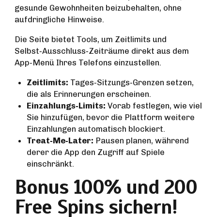
gesunde Gewohnheiten beizubehalten, ohne
aufdringliche Hinweise.
Die Seite bietet Tools, um Zeitlimits und
Selbst‑Ausschluss‑Zeiträume direkt aus dem
App‑Menü Ihres Telefons einzustellen.
Zeitlimits:
Tages‑Sitzungs‑Grenzen setzen,
die als Erinnerungen erscheinen.
Einzahlungs‑Limits:
Vorab festlegen, wie viel
Sie hinzufügen, bevor die Plattform weitere
Einzahlungen automatisch blockiert.
Treat‑Me‑Later:
Pausen planen, während
derer die App den Zugriff auf Spiele
einschränkt.
Bonus 100% und 200
Free Spins sichern!