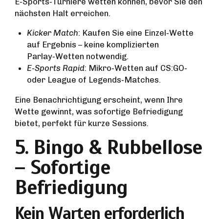
E‑Sports‑Turniere wetten können, bevor Sie den
nächsten Halt erreichen.
Kicker Match
: Kaufen Sie eine Einzel‑Wette
auf Ergebnis – keine komplizierten
Parlay‑Wetten notwendig.
E‑Sports Rapid
: Mikro‑Wetten auf CS:GO‑
oder League of Legends‑Matches.
Eine Benachrichtigung erscheint, wenn Ihre
Wette gewinnt, was sofortige Befriedigung
bietet, perfekt für kurze Sessions.
5. Bingo & Rubbellose
– Sofortige
Befriedigung
Kein Warten erforderlich