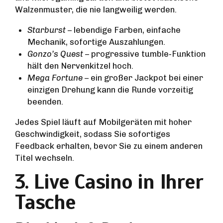
Walzenmuster, die nie langweilig werden.
Starburst
– lebendige Farben, einfache
Mechanik, sofortige Auszahlungen.
Gonzo’s Quest
– progressive tumble‑Funktion
hält den Nervenkitzel hoch.
Mega Fortune
– ein großer Jackpot bei einer
einzigen Drehung kann die Runde vorzeitig
beenden.
Jedes Spiel läuft auf Mobilgeräten mit hoher
Geschwindigkeit, sodass Sie sofortiges
Feedback erhalten, bevor Sie zu einem anderen
Titel wechseln.
3. Live Casino in Ihrer
Tasche