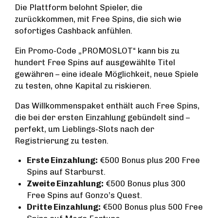
Die Plattform belohnt Spieler, die
zurückkommen, mit Free Spins, die sich wie
sofortiges Cashback anfühlen.
Ein Promo-Code „PROMOSLOT“ kann bis zu
hundert Free Spins auf ausgewählte Titel
gewähren – eine ideale Möglichkeit, neue Spiele
zu testen, ohne Kapital zu riskieren.
Das Willkommenspaket enthält auch Free Spins,
die bei der ersten Einzahlung gebündelt sind –
perfekt, um Lieblings‑Slots nach der
Registrierung zu testen.
Erste Einzahlung:
€500 Bonus plus 200 Free
Spins auf Starburst.
Zweite Einzahlung:
€500 Bonus plus 300
Free Spins auf Gonzo’s Quest.
Dritte Einzahlung:
€500 Bonus plus 500 Free