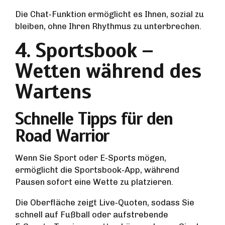
Die Chat‑Funktion ermöglicht es Ihnen, sozial zu
bleiben, ohne Ihren Rhythmus zu unterbrechen.
4. Sportsbook –
Wetten während des
Wartens
Schnelle Tipps für den
Road Warrior
Wenn Sie Sport oder E‑Sports mögen,
ermöglicht die Sportsbook‑App, während
Pausen sofort eine Wette zu platzieren.
Die Oberfläche zeigt Live‑Quoten, sodass Sie
schnell auf Fußball oder aufstrebende