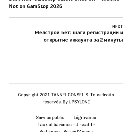
Not on GamStop 2026
NEXT
Мелстрой Бет: шаги регистрации и
открытие аккаунта за 2 минуты
Copyright 2021 TANNEL CONSEILS. Tous droits
réservés. By UPSYLONE
Service public
Légifrance
Taux et barèmes – Urssaf.fr
Bpifrance – Servir l’Avenir