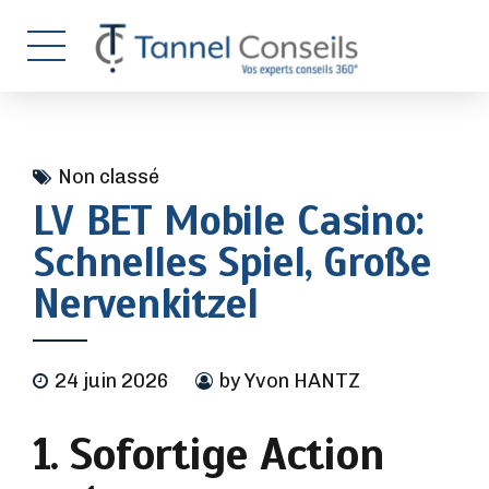
Non classé
LV BET Mobile Casino:
Schnelles Spiel, Große
Nervenkitzel
24 juin 2026
by Yvon HANTZ
1. Sofortige Action