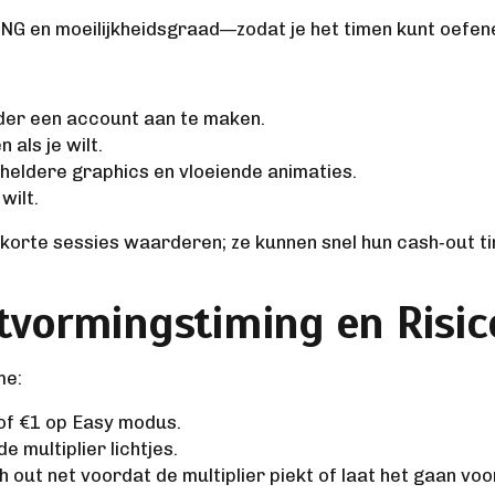
 en moeilijkheidsgraad—zodat je het timen kunt oefenen
der een account aan te maken.
 als je wilt.
heldere graphics en vloeiende animaties.
wilt.
e korte sessies waarderen; ze kunnen snel hun cash‑out 
uitvormingstiming en Risi
me:
of €1 op Easy modus.
 multiplier lichtjes.
 out net voordat de multiplier piekt of laat het gaan voor