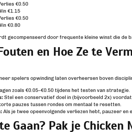
erlies €0.50
Win €1.15
erlies €0.50
Win €0.80
ordt gecompenseerd door frequente kleine winst die de b
outen en Hoe Ze te Vermi
er spelers opwinding laten overheersen boven discipli
dragen zoals €0.05–€0.50 tijdens het testen van strategie.
s:
Stel een conservatief doel in (bijvoorbeeld 2x) voordat 
orte pauzes tussen rondes om mentaal te resetten.
:
Als je twee opeenvolgende verliezen hebt, pauzeer en e
te Gaan? Pak je Chicken 