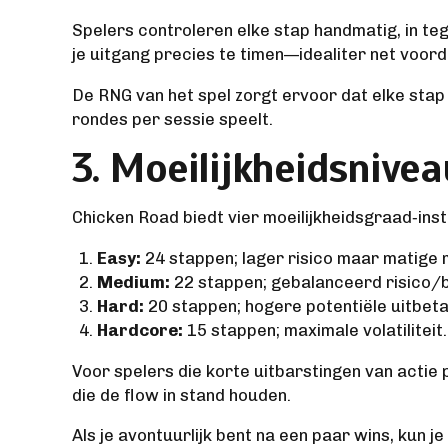
Spelers controleren elke stap handmatig, in teg
je uitgang precies te timen—idealiter net voord
De RNG van het spel zorgt ervoor dat elke stap 
rondes per sessie speelt.
3. Moeilijkheidsnive
Chicken Road biedt vier moeilijkheidsgraad‑in
Easy:
24 stappen; lager risico maar matige m
Medium:
22 stappen; gebalanceerd risico/b
Hard:
20 stappen; hogere potentiële uitbeta
Hardcore:
15 stappen; maximale volatiliteit.
Voor spelers die korte uitbarstingen van actie 
die de flow in stand houden.
Als je avontuurlijk bent na een paar wins, ku