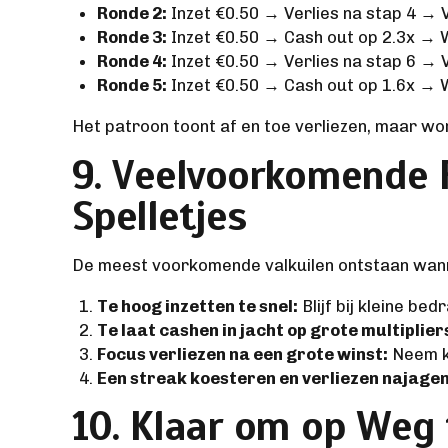
Ronde 2:
Inzet €0.50 → Verlies na stap 4 → V
Ronde 3:
Inzet €0.50 → Cash out op 2.3x → 
Ronde 4:
Inzet €0.50 → Verlies na stap 6 → V
Ronde 5:
Inzet €0.50 → Cash out op 1.6x → 
Het patroon toont af en toe verliezen, maar w
9. Veelvoorkomende F
Spelletjes
De meest voorkomende valkuilen ontstaan wanne
Te hoog inzetten te snel:
Blijf bij kleine be
Te laat cashen in jacht op grote multiplier
Focus verliezen na een grote winst:
Neem k
Een streak koesteren en verliezen najagen
10. Klaar om op Weg 