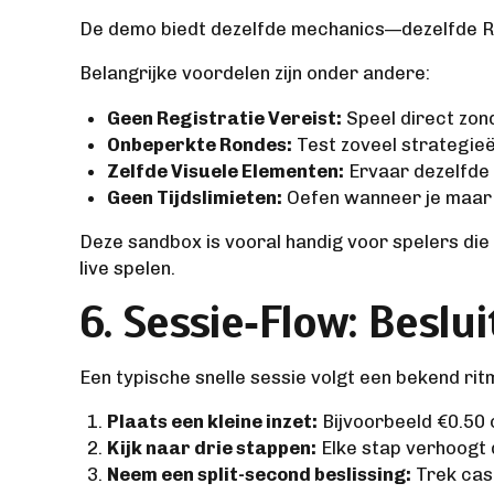
De demo biedt dezelfde mechanics—dezelfde RNG
Belangrijke voordelen zijn onder andere:
Geen Registratie Vereist:
Speel direct zon
Onbeperkte Rondes:
Test zoveel strategieën
Zelfde Visuele Elementen:
Ervaar dezelfde 
Geen Tijdslimieten:
Oefen wanneer je maar 
Deze sandbox is vooral handig voor spelers di
live spelen.
6. Sessie‑Flow: Besl
Een typische snelle sessie volgt een bekend rit
Plaats een kleine inzet:
Bijvoorbeeld €0.50 
Kijk naar drie stappen:
Elke stap verhoogt de
Neem een split-second beslissing:
Trek cash