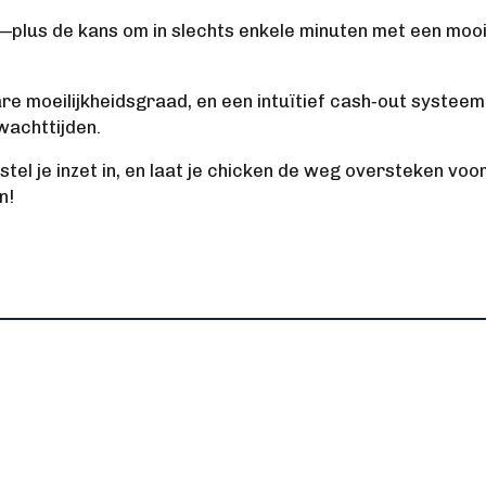
lt—plus de kans om in slechts enkele minuten met een mo
re moeilijkheidsgraad, en een intuïtief cash‑out systeem
wachttijden.
stel je inzet in, en laat je chicken de weg oversteken voo
n!