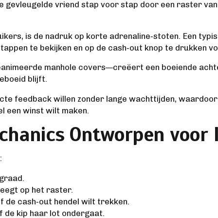
 je gevleugelde vriend stap voor stap door een raster van
ikers, is de nadruk op korte adrenaline‑stoten. Een typ
stappen te bekijken en op de cash‑out knop te drukken vo
, geanimeerde manhole covers—creëert een boeiende acht
boeid blijft.
recte feedback willen zonder lange wachttijden, waardoo
el een winst wilt maken.
chanics Ontworpen voor I
:
sgraad.
eegt op het raster.
of de cash‑out hendel wilt trekken.
 de kip haar lot ondergaat.