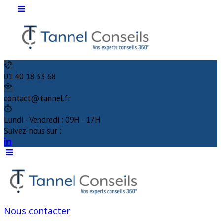
01 40 18 33 68
contact@tannel.fr
Lundi - Vendredi :
09H - 17H
Suivez-nous sur :
Nous contacter