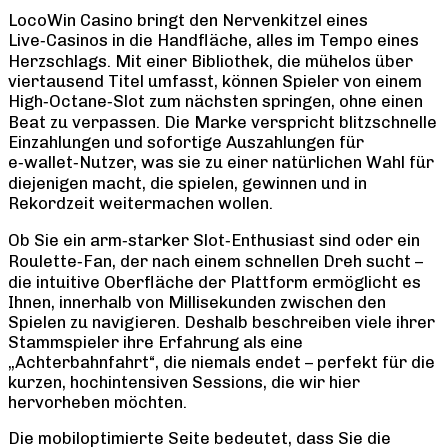
LocoWin Casino bringt den Nervenkitzel eines
Live‑Casinos in die Handfläche, alles im Tempo eines
Herzschlags. Mit einer Bibliothek, die mühelos über
viertausend Titel umfasst, können Spieler von einem
High‑Octane‑Slot zum nächsten springen, ohne einen
Beat zu verpassen. Die Marke verspricht blitzschnelle
Einzahlungen und sofortige Auszahlungen für
e‑wallet‑Nutzer, was sie zu einer natürlichen Wahl für
diejenigen macht, die spielen, gewinnen und in
Rekordzeit weitermachen wollen.
Ob Sie ein arm‑starker Slot‑Enthusiast sind oder ein
Roulette‑Fan, der nach einem schnellen Dreh sucht –
die intuitive Oberfläche der Plattform ermöglicht es
Ihnen, innerhalb von Millisekunden zwischen den
Spielen zu navigieren. Deshalb beschreiben viele ihrer
Stammspieler ihre Erfahrung als eine
„Achterbahnfahrt“, die niemals endet – perfekt für die
kurzen, hochintensiven Sessions, die wir hier
hervorheben möchten.
Die mobiloptimierte Seite bedeutet, dass Sie die