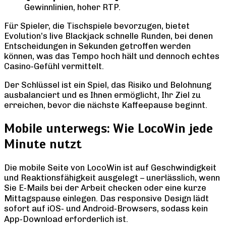
Gewinnlinien, hoher RTP.
Für Spieler, die Tischspiele bevorzugen, bietet
Evolution’s live Blackjack schnelle Runden, bei denen
Entscheidungen in Sekunden getroffen werden
können, was das Tempo hoch hält und dennoch echtes
Casino‑Gefühl vermittelt.
Der Schlüssel ist ein Spiel, das Risiko und Belohnung
ausbalanciert und es Ihnen ermöglicht, Ihr Ziel zu
erreichen, bevor die nächste Kaffeepause beginnt.
Mobile unterwegs: Wie LocoWin jede
Minute nutzt
Die mobile Seite von LocoWin ist auf Geschwindigkeit
und Reaktionsfähigkeit ausgelegt – unerlässlich, wenn
Sie E‑Mails bei der Arbeit checken oder eine kurze
Mittagspause einlegen. Das responsive Design lädt
sofort auf iOS‑ und Android‑Browsers, sodass kein
App‑Download erforderlich ist.