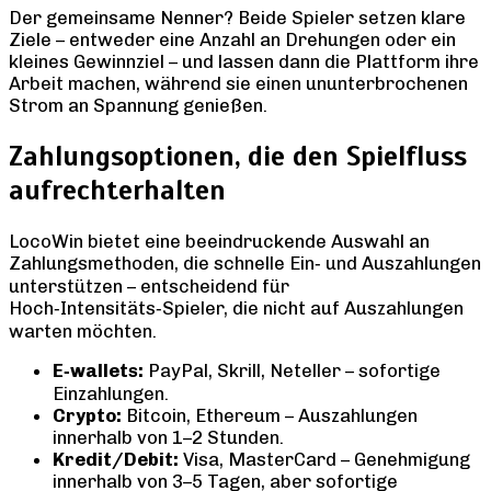
Der gemeinsame Nenner? Beide Spieler setzen klare
Ziele – entweder eine Anzahl an Drehungen oder ein
kleines Gewinnziel – und lassen dann die Plattform ihre
Arbeit machen, während sie einen ununterbrochenen
Strom an Spannung genießen.
Zahlungsoptionen, die den Spielfluss
aufrechterhalten
LocoWin bietet eine beeindruckende Auswahl an
Zahlungsmethoden, die schnelle Ein‑ und Auszahlungen
unterstützen – entscheidend für
Hoch‑Intensitäts‑Spieler, die nicht auf Auszahlungen
warten möchten.
E‑wallets:
PayPal, Skrill, Neteller – sofortige
Einzahlungen.
Crypto:
Bitcoin, Ethereum – Auszahlungen
innerhalb von 1–2 Stunden.
Kredit/Debit:
Visa, MasterCard – Genehmigung
innerhalb von 3–5 Tagen, aber sofortige