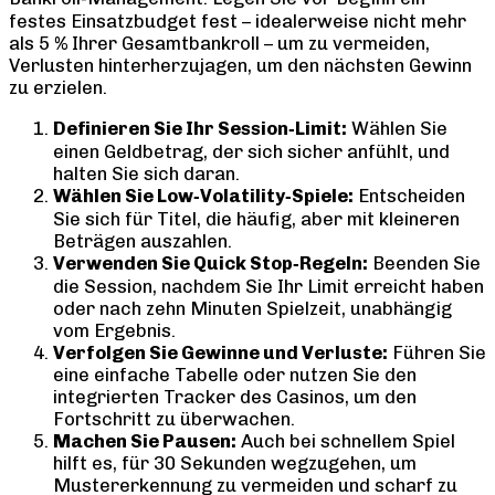
festes Einsatzbudget fest – idealerweise nicht mehr
als 5 % Ihrer Gesamtbankroll – um zu vermeiden,
Verlusten hinterherzujagen, um den nächsten Gewinn
zu erzielen.
Definieren Sie Ihr Session‑Limit:
Wählen Sie
einen Geldbetrag, der sich sicher anfühlt, und
halten Sie sich daran.
Wählen Sie Low‑Volatility‑Spiele:
Entscheiden
Sie sich für Titel, die häufig, aber mit kleineren
Beträgen auszahlen.
Verwenden Sie Quick Stop‑Regeln:
Beenden Sie
die Session, nachdem Sie Ihr Limit erreicht haben
oder nach zehn Minuten Spielzeit, unabhängig
vom Ergebnis.
Verfolgen Sie Gewinne und Verluste:
Führen Sie
eine einfache Tabelle oder nutzen Sie den
integrierten Tracker des Casinos, um den
Fortschritt zu überwachen.
Machen Sie Pausen:
Auch bei schnellem Spiel
hilft es, für 30 Sekunden wegzugehen, um
Mustererkennung zu vermeiden und scharf zu