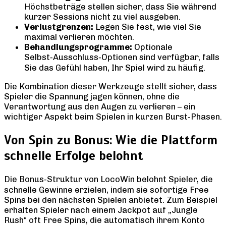
Höchstbeträge stellen sicher, dass Sie während
kurzer Sessions nicht zu viel ausgeben.
Verlustgrenzen:
Legen Sie fest, wie viel Sie
maximal verlieren möchten.
Behandlungsprogramme:
Optionale
Selbst‑Ausschluss‑Optionen sind verfügbar, falls
Sie das Gefühl haben, Ihr Spiel wird zu häufig.
Die Kombination dieser Werkzeuge stellt sicher, dass
Spieler die Spannung jagen können, ohne die
Verantwortung aus den Augen zu verlieren – ein
wichtiger Aspekt beim Spielen in kurzen Burst‑Phasen.
Von Spin zu Bonus: Wie die Plattform
schnelle Erfolge belohnt
Die Bonus‑Struktur von LocoWin belohnt Spieler, die
schnelle Gewinne erzielen, indem sie sofortige Free
Spins bei den nächsten Spielen anbietet. Zum Beispiel
erhalten Spieler nach einem Jackpot auf „Jungle
Rush“ oft Free Spins, die automatisch ihrem Konto