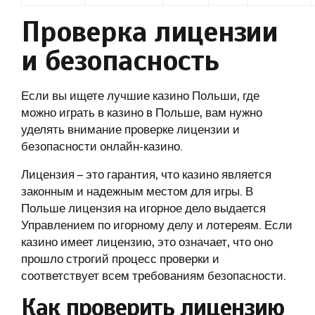
Проверка лицензии
и безопасность
Если вы ищете лучшие казино Польши, где
можно играть в казино в Польше, вам нужно
уделять внимание проверке лицензии и
безопасности онлайн-казино.
Лицензия – это гарантия, что казино является
законным и надежным местом для игры. В
Польше лицензия на игорное дело выдается
Управлением по игорному делу и лотереям. Если
казино имеет лицензию, это означает, что оно
прошло строгий процесс проверки и
соответствует всем требованиям безопасности.
Как проверить лицензию