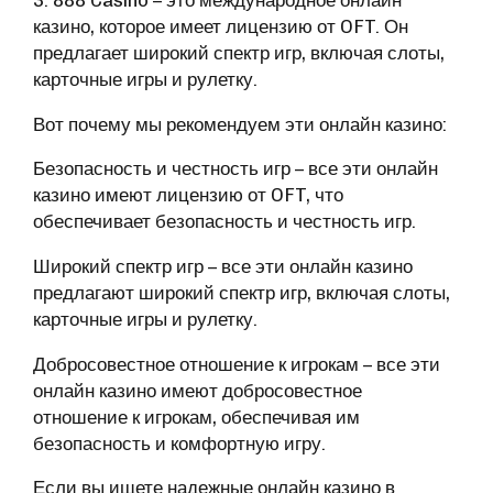
3. 888 Casino – это международное онлайн
казино, которое имеет лицензию от OFT. Он
предлагает широкий спектр игр, включая слоты,
карточные игры и рулетку.
Вот почему мы рекомендуем эти онлайн казино:
Безопасность и честность игр – все эти онлайн
казино имеют лицензию от OFT, что
обеспечивает безопасность и честность игр.
Широкий спектр игр – все эти онлайн казино
предлагают широкий спектр игр, включая слоты,
карточные игры и рулетку.
Добросовестное отношение к игрокам – все эти
онлайн казино имеют добросовестное
отношение к игрокам, обеспечивая им
безопасность и комфортную игру.
Если вы ищете надежные онлайн казино в