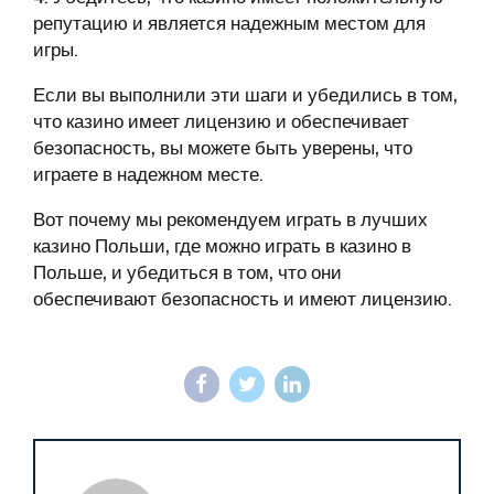
репутацию и является надежным местом для
игры.
Если вы выполнили эти шаги и убедились в том,
что казино имеет лицензию и обеспечивает
безопасность, вы можете быть уверены, что
играете в надежном месте.
Вот почему мы рекомендуем играть в лучших
казино Польши, где можно играть в казино в
Польше, и убедиться в том, что они
обеспечивают безопасность и имеют лицензию.