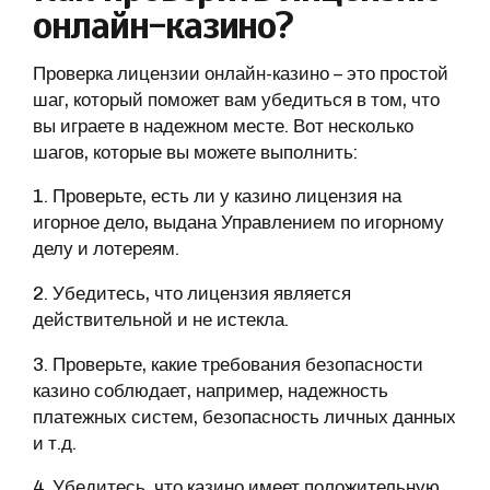
онлайн-казино?
Проверка лицензии онлайн-казино – это простой
шаг, который поможет вам убедиться в том, что
вы играете в надежном месте. Вот несколько
шагов, которые вы можете выполнить:
1. Проверьте, есть ли у казино лицензия на
игорное дело, выдана Управлением по игорному
делу и лотереям.
2. Убедитесь, что лицензия является
действительной и не истекла.
3. Проверьте, какие требования безопасности
казино соблюдает, например, надежность
платежных систем, безопасность личных данных
и т.д.
4. Убедитесь, что казино имеет положительную