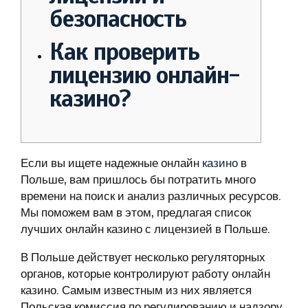
безопасность
Как проверить
лицензию онлайн-
казино?
Если вы ищете надежные онлайн
казино
в
Польше, вам пришлось бы потратить много
времени на поиск и анализ различных ресурсов.
Мы поможем вам в этом, предлагая список
лучших онлайн казино с лицензией в Польше.
В Польше действует несколько регуляторных
органов, которые контролируют работу онлайн
казино. Самым известным из них является
Польская комиссия по регулированию и надзору