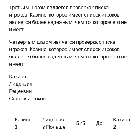
Третьим шагом является проверка списка
игроков. Казино, которое имеет список игроков,
является более надежным, чем то, которое его не
имеет.
Четвертым шагом является проверка списка
игроков. Казино, которое имеет список игроков,
является более надежным, чем то, которое его не
имеет.
Казино
Лицензия
Рецензии
Список игроков
Казино
Лицензия
Казино
5/5
Да
1
в Польше
2