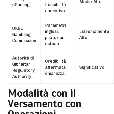
Medio-Alto
eGaming
flessibilità
operativa
Parametri
UKGC
inglesi,
Estremamente
Gambling
protezioni
Alto
Commission
estese
Autorità di
Credibilità
Gibraltar
affermata,
Significativo
Regulatory
chiarezza
Authority
Modalità con il
Versamento con
Operazioni