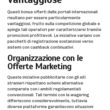
Questi bonus offerti dalle portali internazionali
risultano per essere particolarmente
vantaggiosi, frutto sulla competizione globale e
spinge tali operatori per caratterizzarsi tramite
promozioni profittevoli. Le iniziative variano con
pacchetti di registrazione sostanziosi verso
sistemi con cashback continuativi.
Organizzazione con le
Offerte Marketing
Queste iniziative pubblicitarie con gli siti
stranieri rispettano schemi alternative
comparate con i ambiti regolamentati
convenzionali. Tali termini con la wagering
differiscono considerevolmente, tuttavia
diverse piattaforme garantiscono situazioni