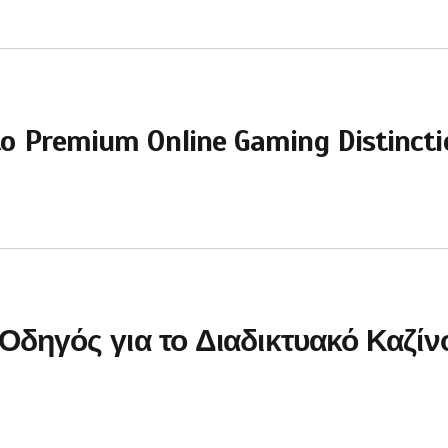
l to Premium Online Gaming Distinct
δηγός για το Διαδικτυακό Καζίνο