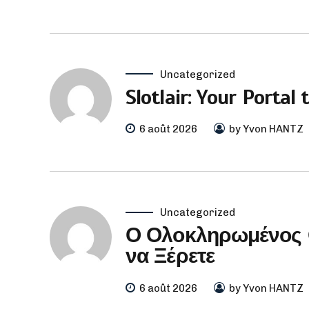
Uncategorized
Slotlair: Your Porta
6 août 2026
by Yvon HANTZ
Uncategorized
Ο Ολοκληρωμένος Ο
να Ξέρετε
6 août 2026
by Yvon HANTZ