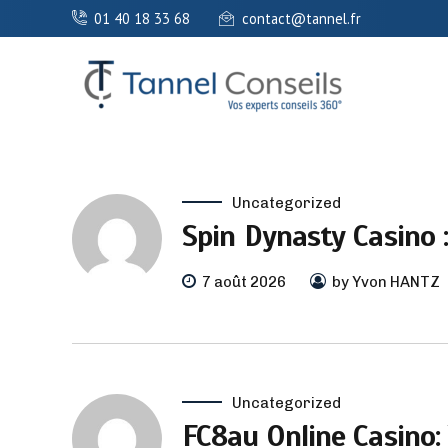
01 40 18 33 68
contact@tannel.fr
Uncategorized
Spin Dynasty Casino 
7 août 2026
by Yvon HANTZ
Uncategorized
FC8au Online Casino: