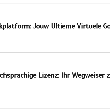
kplatform: Jouw Ultieme Virtuele 
schsprachige Lizenz: Ihr Wegweiser z