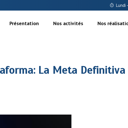
Lundi 
Présentation
Nos activités
Nos réalisati
taforma: La Meta Definitiva 