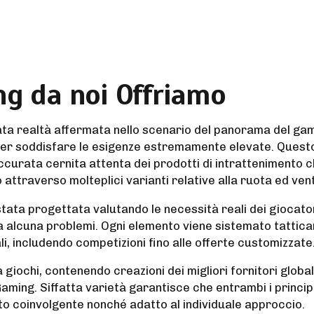
ng da noi Offriamo
ta realtà affermata nello scenario del panorama del gam
er soddisfare le esigenze estremamente elevate. Questo r
ccurata cernita attenta dei prodotti di intrattenimento c
ndo attraverso molteplici varianti relative alla ruota ed 
tata progettata valutando le necessità reali dei giocatori
za alcuna problemi. Ogni elemento viene sistemato tattic
, includendo competizioni fino alle offerte customizzate
a giochi, contenendo creazioni dei migliori fornitori glob
aming. Siffatta varietà garantisce che entrambi i princip
o coinvolgente nonché adatto al individuale approccio.