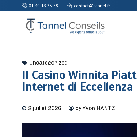
01 40 18 33 68
contact@tannel.fr
Uncategorized
Il Casino Winnita Piat
Internet di Eccellenza
2 juillet 2026
by Yvon HANTZ