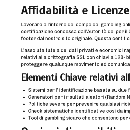
Affidabilità e Licenze
Lavorare all’interno del campo del gambling onl
certificazione concessa dall’Autorità del per il
footer dal nostro sito originale. Questa certific
L’assoluta tutela dei dati privati e economici 
relativi alla crittografia SSL con chiavi a 128- 
proteggere qualunque movimento ed comunica
Elementi Chiave relativi a
Sistemi per l’ identificazione basata su due fa
Generatori per i risultati aleatori (Random 
Politiche severe per prevenire qualsiasi ricic
Check sistematiche identificative così da im
Tool di gambling sicuro che consentono per d