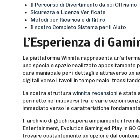
Il Percorso di Divertimento da noi Offriamo
Sicurezza e Licenze Verificate
Metodi per Ricarica e di Ritiro
Il nostro Completo Sistema per il Aiuto
L’Esperienza di Gami
La piattaforma Winnita rappresenta un’afferma
uno speciale spazio realizzato appositamente p
cura maniacale per i dettagli e attraverso un’a
digitali verso i tavoli in tempo reale, transita
La nostra struttura
winnita recensioni
è stata s
permette nel muoversi tra le varie sezioni sen
immediato verso le caratteristiche fondamentali
Il archivio di giochi supera ampiamente i tremil
Entertainment, Evolution Gaming ed Play ‘n GO G
trovare costantemente un’opzione dal contenut