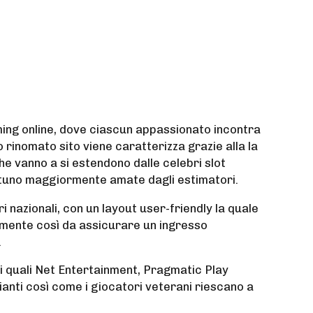
ing online, dove ciascun appassionato incontra
inomato sito viene caratterizza grazie alla la
he vanno a si estendono dalle celebri slot
ventuno maggiormente amate dagli estimatori.
 nazionali, con un layout user-friendly la quale
amente così da assicurare un ingresso
.
ali quali Net Entertainment, Pragmatic Play
ianti così come i giocatori veterani riescano a