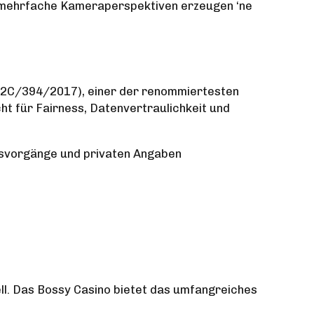
e mehrfache Kameraperspektiven erzeugen ‘ne
/B2C/394/2017), einer der renommiertesten
ht für Fairness, Datenvertraulichkeit und
gsvorgänge und privaten Angaben
ll. Das Bossy Casino bietet das umfangreiches