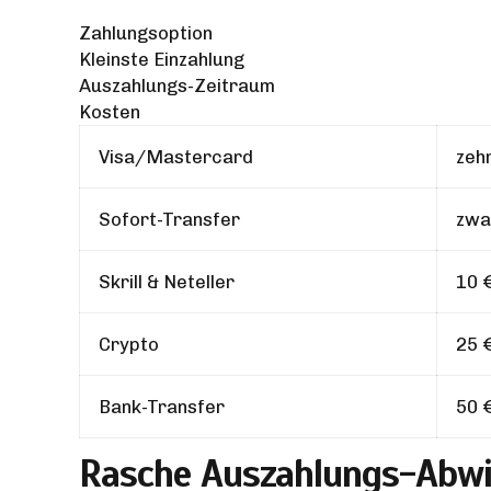
Zahlungsoption
Kleinste Einzahlung
Auszahlungs-Zeitraum
Kosten
Visa/Mastercard
zeh
Sofort-Transfer
zwa
Skrill & Neteller
10 
Crypto
25 
Bank-Transfer
50 
Rasche Auszahlungs-Abwi