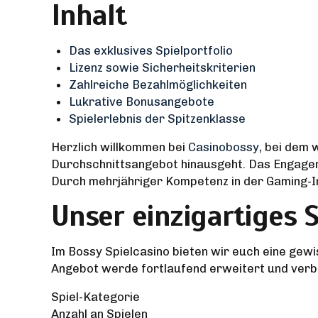
Inhalt
Das exklusives Spielportfolio
Lizenz sowie Sicherheitskriterien
Zahlreiche Bezahlmöglichkeiten
Lukrative Bonusangebote
Spielerlebnis der Spitzenklasse
Herzlich willkommen bei
Casinobossy
, bei dem 
Durchschnittsangebot hinausgeht. Das Engagemen
Durch mehrjähriger Kompetenz in der Gaming-Ind
Unser einzigartiges 
Im Bossy Spielcasino bieten wir euch eine gew
Angebot werde fortlaufend erweitert und ver
Spiel-Kategorie
Anzahl an Spielen