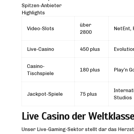
Spitzen-Anbieter
Highlights
über
Video-Slots
NetEnt,
2800
Live-Casino
450 plus
Evolutio
Casino-
180 plus
Play’n G
Tischspiele
Internat
Jackpot-Spiele
75 plus
Studios
Live Casino der Weltklass
Unser Live-Gaming-Sektor stellt dar das Herzst