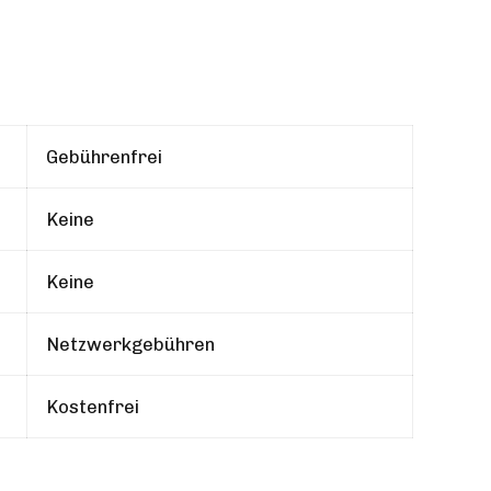
Gebührenfrei
Keine
Keine
Netzwerkgebühren
Kostenfrei