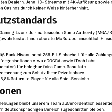
echten Dealern. Jene HD- Streams mit 4K-Auflösung sowi
n Casinos durch keiner Weise hinterherhinkt.
utzstandards
en Gaming-Lizenz der maltesischen Game Authority (MGA
ewährleistet Ihnen oberste Maßstäbe hinsichtlich Hinsic
 Bank-Niveau samt 256-Bit-Sicherheit für alle Zahlun
üforganisationen etwa eCOGRA sowie iTech Labs
nerator) für belegbar faire Game-Resultate
dverordnung zum Schutz Ihrer Privatsphäre
,8% Return to Player für alle Spiel-Bereiche
ionen
hebungen bleibt unserem Team außerordentlich essentie
 ‘n deutschsprachigen Bereich zugeschnitten bleiben.