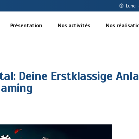
Lundi 
Présentation
Nos activités
Nos réalisati
l: Deine Erstklassige Anla
Gaming