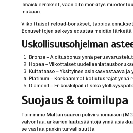
ilmaiskierrokset, vaan aito merkitys muodostu
mukaan.
Viikoittaiset reload-bonukset, tappioalennukset
Bonusehtojen selkeys edustaa meidän tärkeää – k
Uskollisuusohjelman aste
Bronze – Aloitusbonus ynnä perusvarustelut ka
Hopea – Viikottaiset uudelleenlatausbonuks
Kultataaso – Yksityinen asiakasvastaava ja
Platinum – Korkeammat kotiutusrajat ynnä r
Diamond – Erikoiskilpailut sekä ylellisyyspa
Suojaus & toimilupa
Toimimme Maltan saaren peliviranomaisen (MGA) 
valvontaa, ankarien laatusääntöjä ynnä asiakka
se vastaa pankin turvallisuutta.