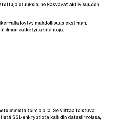
tettuja etuuksia, ne kasvavat aktiivisuuden
ikerralla löytyy mahdollisuus ekstraan.
ä ilman kätketyitä sääntöjä.
uimmista toimialalla. Se viittaa toistuva
istä SSL-enkryptiota kaikkiin datasiirroissa,