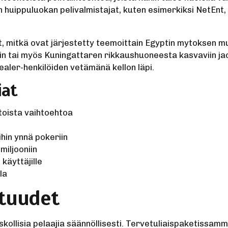
n huippuluokan pelivalmistajat, kuten esimerkiksi NetEnt
t, mitkä ovat järjestetty teemoittain Egyptin mytoksen m
in tai myös Kuningattaren rikkaushuoneesta kasvaviin ja
aler-henkilöiden vetämänä kellon läpi.
iat
toista vaihtoehtoa
ihin ynnä pokeriin
miljooniin
 käyttäjille
la
etuudet
llisia pelaajia säännöllisesti. Tervetuliaispaketissamm