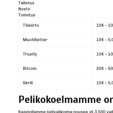
Talletus
Nosto
Toimitus
Tilisiirto
10€ – 1
MuchBetter
10€ – 5
Trustly
10€ – 1
Bitcoin
20€ – 5
Skrill
10€ – 5
Pelikokoelmamme o
Kasinollamme pelivalikoima nousee yli 3,500 vai