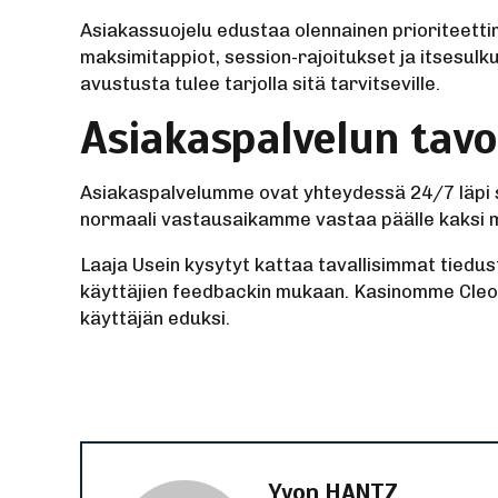
Asiakassuojelu edustaa olennainen prioriteett
maksimitappiot, session-rajoitukset ja itses
avustusta tulee tarjolla sitä tarvitseville.
Asiakaspalvelun tavo
Asiakaspalvelumme ovat yhteydessä 24/7 läpi su
normaali vastausaikamme vastaa päälle kaksi mi
Laaja Usein kysytyt kattaa tavallisimmat tiedu
käyttäjien feedbackin mukaan. Kasinomme CleoB
käyttäjän eduksi.
Yvon HANTZ