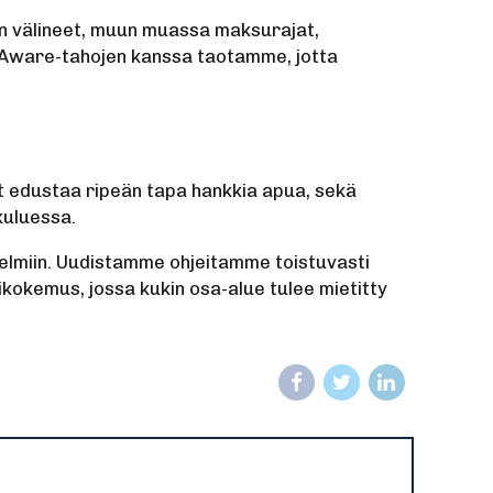
n välineet, muun muassa maksurajat,
eAware-tahojen kanssa taotamme, jotta
at edustaa ripeän tapa hankkia apua, sekä
kuluessa.
gelmiin. Uudistamme ohjeitamme toistuvasti
okemus, jossa kukin osa-alue tulee mietitty