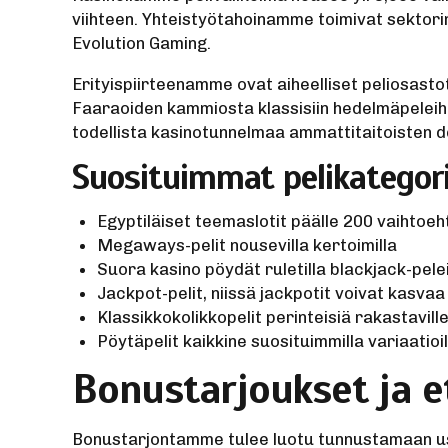
viihteen. Yhteistyötahoinamme toimivat sektori
Evolution Gaming.
Erityispiirteenamme ovat aiheelliset peliosasto
Faaraoiden kammiosta klassisiin hedelmäpeleih
todellista kasinotunnelmaa ammattitaitoisten de
Suosituimmat pelikategor
Egyptiläiset teemaslotit päälle 200 vaihtoeh
Megaways-pelit nousevilla kertoimilla
Suora kasino pöydät ruletilla blackjack-pele
Jackpot-pelit, niissä jackpotit voivat kasvaa 
Klassikkokolikkopelit perinteisiä rakastaville
Pöytäpelit kaikkine suosituimmilla variaatioil
Bonustarjoukset ja 
Bonustarjontamme tulee luotu tunnustamaan usko