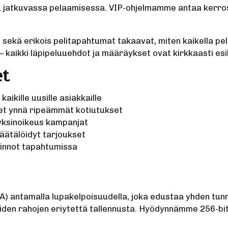
u jatkuvassa pelaamisessa. VIP-ohjelmamme antaa kerros
 sekä erikois pelitapahtumat takaavat, miten kaikella pel
aikki läpipeluuehdot ja määräykset ovat kirkkaasti esill
et
ikille uusille asiakkaille
et ynnä ripeämmät kotiutukset
 yksinoikeus kampanjat
äätälöidyt tarjoukset
lkinnot tapahtumissa
antamalla lupakelpoisuudella, joka edustaa yhden tunnet
iden rahojen eriytettä tallennusta. Hyödynnämme 256-bitt