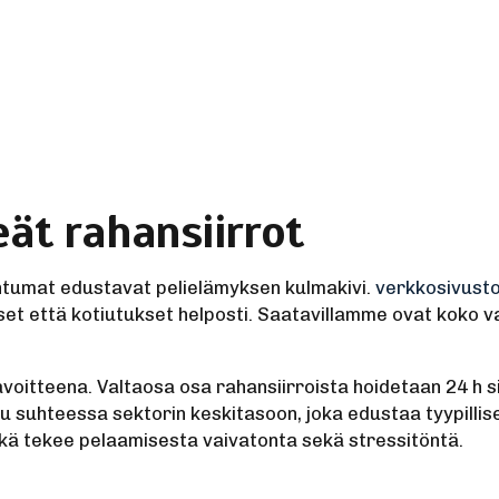
ät rahansiirrot
htumat edustavat pelielämyksen kulmakivi.
verkkosivust
et että kotiutukset helposti. Saatavillamme ovat koko v
teena. Valtaosa osa rahansiirroista hoidetaan 24 h sisäll
u suhteessa sektorin keskitasoon, joka edustaa tyypillise
ikä tekee pelaamisesta vaivatonta sekä stressitöntä.