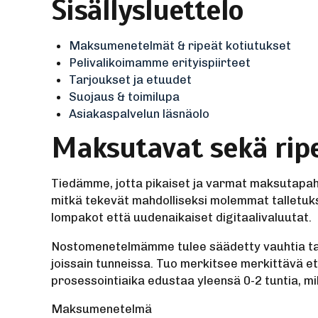
Sisällysluettelo
Maksumenetelmät & ripeät kotiutukset
Pelivalikoimamme erityispiirteet
Tarjoukset ja etuudet
Suojaus & toimilupa
Asiakaspalvelun läsnäolo
Maksutavat sekä ripe
Tiedämme, jotta pikaiset ja varmat maksutapa
mitkä tekevät mahdolliseksi molemmat talletuks
lompakot että uudenaikaiset digitaalivaluutat.
Nostomenetelmämme tulee säädetty vauhtia tavoit
joissain tunneissa. Tuo merkitsee merkittävä et
prosessointiaika edustaa yleensä 0-2 tuntia, m
Maksumenetelmä