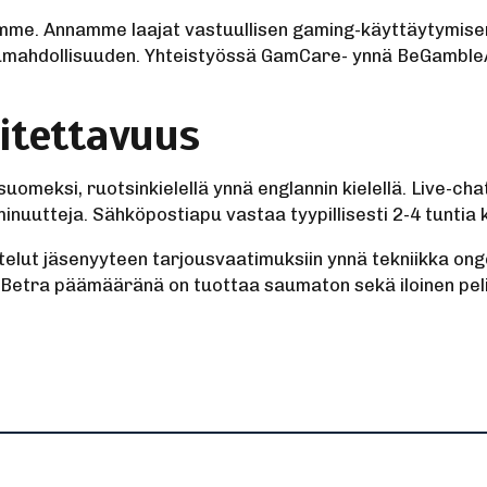
imme. Annamme laajat vastuullisen gaming-käyttäytymise
ulkumahdollisuuden. Yhteistyössä GamCare- ynnä BeGambl
itettavuus
omeksi, ruotsinkielellä ynnä englannin kielellä. Live-ch
nuutteja. Sähköpostiapu vastaa tyypillisesti 2-4 tuntia 
stelut jäsenyyteen tarjousvaatimuksiin ynnä tekniikka on
etra päämääränä on tuottaa saumaton sekä iloinen pelik