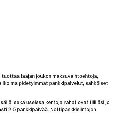
o
tuottaa laajan joukon maksuvaihtoehtoja,
alikoima pidetyimmät pankkipalvelut, sähköiset
ä, sekä useissa kertoja rahat ovat tililläsi jo
sti 2-5 pankkipäivää. Nettipankkisiirtojen