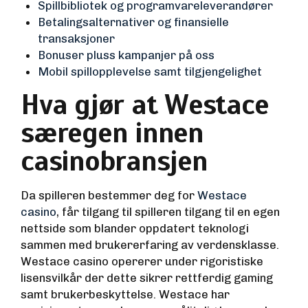
Spillbibliotek og programvareleverandører
Betalingsalternativer og finansielle
transaksjoner
Bonuser pluss kampanjer på oss
Mobil spillopplevelse samt tilgjengelighet
Hva gjør at Westace
særegen innen
casinobransjen
Da spilleren bestemmer deg for
Westace
casino
, får tilgang til spilleren tilgang til en egen
nettside som blander oppdatert teknologi
sammen med brukererfaring av verdensklasse.
Westace casino opererer under rigoristiske
lisensvilkår der dette sikrer rettferdig gaming
samt brukerbeskyttelse. Westace har