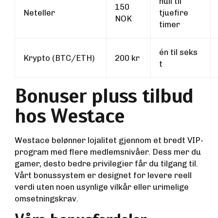
null til
150
Neteller
tjuefire
NOK
timer
én til seks
Krypto (BTC/ETH)
200 kr
t
Bonuser pluss tilbud
hos Westace
Westace belønner lojalitet gjennom et bredt VIP-
program med flere medlemsnivåer. Dess mer du
gamer, desto bedre privilegier får du tilgang til.
Vårt bonussystem er designet for levere reell
verdi uten noen usynlige vilkår eller urimelige
omsetningskrav.