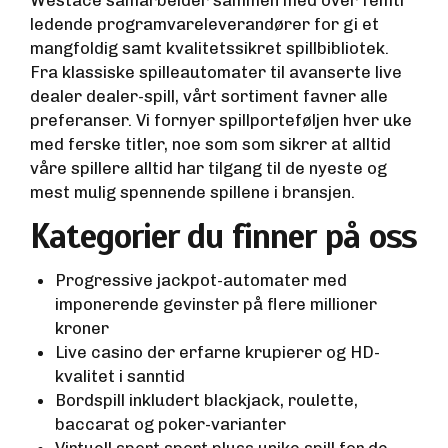
ledende programvareleverandører for gi et
mangfoldig samt kvalitetssikret spillbibliotek.
Fra klassiske spilleautomater til avanserte live
dealer dealer-spill, vårt sortiment favner alle
preferanser. Vi fornyer spillporteføljen hver uke
med ferske titler, noe som som sikrer at alltid
våre spillere alltid har tilgang til de nyeste og
mest mulig spennende spillene i bransjen.
Kategorier du finner på oss
Progressive jackpot-automater med
imponerende gevinster på flere millioner
kroner
Live casino der erfarne krupierer og HD-
kvalitet i sanntid
Bordspill inkludert blackjack, roulette,
baccarat og poker-varianter