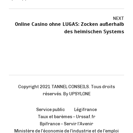
NEXT
Online Casino ohne LUGAS: Zocken außerhalb
des heimischen Systems
Copyright 2021 TANNEL CONSEILS. Tous droits
réservés. By UPSYLONE
Service public
Légifrance
Taux et barèmes – Urssaf.fr
Bpifrance – Servir l’Avenir
Ministère de l’économie de l’industrie et de l’emploi