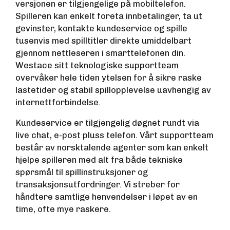
versjonen er tilgjengelige på mobiltelefon.
Spilleren kan enkelt foreta innbetalinger, ta ut
gevinster, kontakte kundeservice og spille
tusenvis med spilltitler direkte umiddelbart
gjennom nettleseren i smarttelefonen din.
Westace sitt teknologiske supportteam
overvåker hele tiden ytelsen for å sikre raske
lastetider og stabil spillopplevelse uavhengig av
internettforbindelse.
Kundeservice er tilgjengelig døgnet rundt via
live chat, e-post pluss telefon. Vårt supportteam
består av norsktalende agenter som kan enkelt
hjelpe spilleren med alt fra både tekniske
spørsmål til spillinstruksjoner og
transaksjonsutfordringer. Vi streber for
håndtere samtlige henvendelser i løpet av en
time, ofte mye raskere.