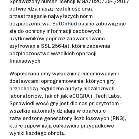
Sprawdzony numer licencji MGA/B2C/394/2017
potwierdza naszą rzetelność oraz
przestrzeganie najwyższych norm
bezpieczeństwa.
BetOnRed casino
zobowiązuje
się do ochrony informacji osobowych
użytkowników poprzez zaawansowane
szyfrowanie SSL 256-bit, które zapewnia
bezpieczeństwo wszelkich operacji
finansowych.
Współpracujemy wyłącznie z renomowanymi
dostawcami oprogramowania, których gry
przechodzą regularne audyty niezależnych
laboratoriów, takich jak eCOGRA i iTech Labs.
Sprawiedliwość gry jest dla nas priorytetem –
wszelkie automaty działają w oparciu o
zatwierdzone generatory liczb losowych (RNG),
które zapewniają całkowicie przypadkowe
wyniki każdego obrotu.