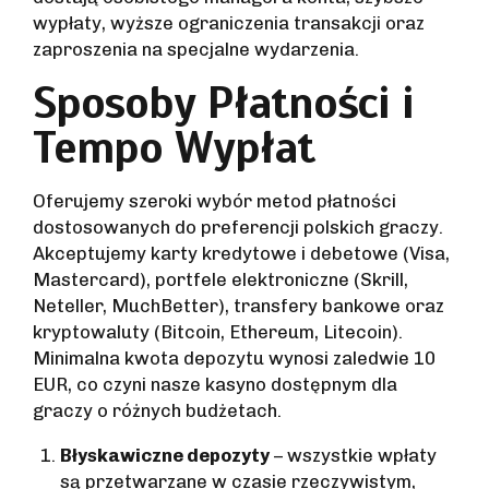
wypłaty, wyższe ograniczenia transakcji oraz
zaproszenia na specjalne wydarzenia.
Sposoby Płatności i
Tempo Wypłat
Oferujemy szeroki wybór metod płatności
dostosowanych do preferencji polskich graczy.
Akceptujemy karty kredytowe i debetowe (Visa,
Mastercard), portfele elektroniczne (Skrill,
Neteller, MuchBetter), transfery bankowe oraz
kryptowaluty (Bitcoin, Ethereum, Litecoin).
Minimalna kwota depozytu wynosi zaledwie 10
EUR, co czyni nasze kasyno dostępnym dla
graczy o różnych budżetach.
Błyskawiczne depozyty
– wszystkie wpłaty
są przetwarzane w czasie rzeczywistym,