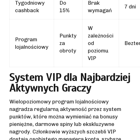
Tygodniowy
Do
Brak
7 dni
cashback
15%
wymagań
W
Punkty
zależności
Program
za
od
Bezte
lojalnościowy
obroty
poziomu
VIP
System VIP dla Najbardziej
Aktywnych Graczy
Wielopoziomowy program lojalnościowy
nagradza regularną aktywność przez system
punktów, które można wymieniać na bonusy
pieniężne, darmowe spiny lub ekskluzywne
nagrody. Członkowie wyższych szczebli VIP
dostają osobistego managera konta, szybsze