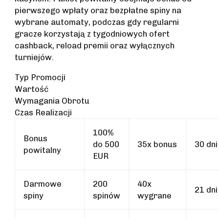
pierwszego wpłaty oraz bezpłatne spiny na
wybrane automaty, podczas gdy regularni
gracze korzystają z tygodniowych ofert
cashback, reload premii oraz wyłącznych
turniejów.
Typ Promocji
Wartość
Wymagania Obrotu
Czas Realizacji
100%
Bonus
do 500
35x bonus
30 dni
powitalny
EUR
Darmowe
200
40x
21 dni
spiny
spinów
wygrane