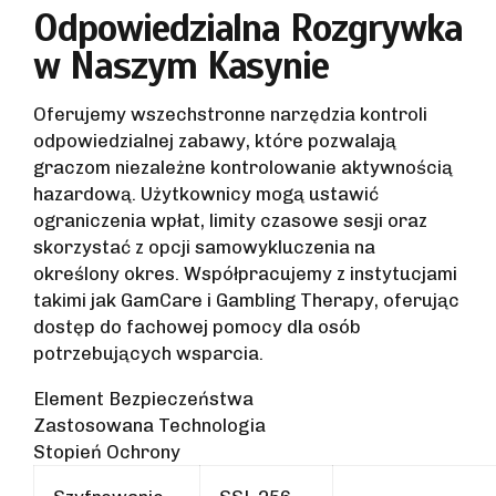
Odpowiedzialna Rozgrywka
w Naszym Kasynie
Oferujemy wszechstronne narzędzia kontroli
odpowiedzialnej zabawy, które pozwalają
graczom niezależne kontrolowanie aktywnością
hazardową. Użytkownicy mogą ustawić
ograniczenia wpłat, limity czasowe sesji oraz
skorzystać z opcji samowykluczenia na
określony okres. Współpracujemy z instytucjami
takimi jak GamCare i Gambling Therapy, oferując
dostęp do fachowej pomocy dla osób
potrzebujących wsparcia.
Element Bezpieczeństwa
Zastosowana Technologia
Stopień Ochrony