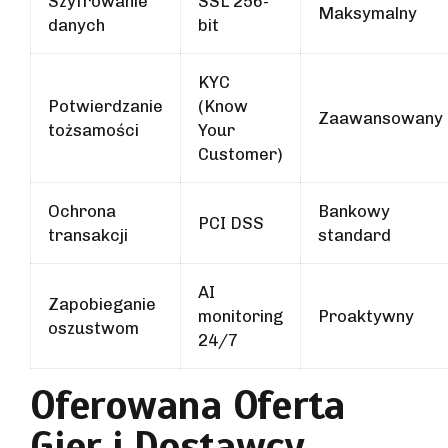
Szyfrowanie
SSL 256-
Maksymalny
danych
bit
KYC
Potwierdzanie
(Know
Zaawansowany
tożsamości
Your
Customer)
Ochrona
Bankowy
PCI DSS
transakcji
standard
AI
Zapobieganie
monitoring
Proaktywny
oszustwom
24/7
Oferowana Oferta
Gier i Dostawcy