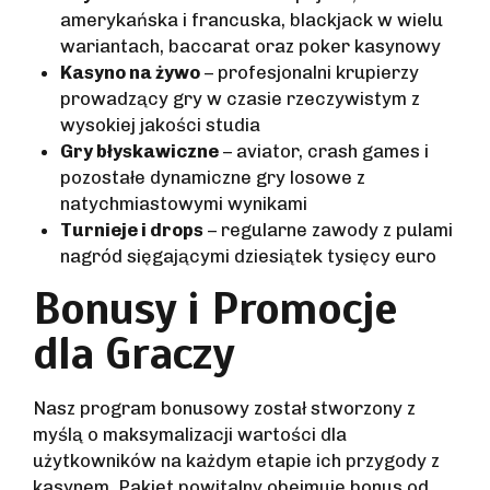
amerykańska i francuska, blackjack w wielu
wariantach, baccarat oraz poker kasynowy
Kasyno na żywo
– profesjonalni krupierzy
prowadzący gry w czasie rzeczywistym z
wysokiej jakości studia
Gry błyskawiczne
– aviator, crash games i
pozostałe dynamiczne gry losowe z
natychmiastowymi wynikami
Turnieje i drops
– regularne zawody z pulami
nagród sięgającymi dziesiątek tysięcy euro
Bonusy i Promocje
dla Graczy
Nasz program bonusowy został stworzony z
myślą o maksymalizacji wartości dla
użytkowników na każdym etapie ich przygody z
kasynem. Pakiet powitalny obejmuje bonus od