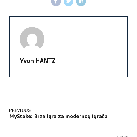
Yvon HANTZ
PREVIOUS
MyStake: Brza igra za modernog igrača