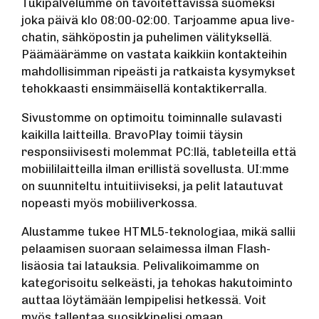
Tukipalvelumme on tavoitettavissa suomeksi
joka päivä klo 08:00-02:00. Tarjoamme apua live-
chatin, sähköpostin ja puhelimen välityksellä.
Päämäärämme on vastata kaikkiin kontakteihin
mahdollisimman ripeästi ja ratkaista kysymykset
tehokkaasti ensimmäisellä kontaktikerralla.
Sivustomme on optimoitu toiminnalle sulavasti
kaikilla laitteilla. BravoPlay toimii täysin
responsiivisesti molemmat PC:llä, tableteilla että
mobiililaitteilla ilman erillistä sovellusta. UI:mme
on suunniteltu intuitiiviseksi, ja pelit latautuvat
nopeasti myös mobiiliverkossa.
Alustamme tukee HTML5-teknologiaa, mikä sallii
pelaamisen suoraan selaimessa ilman Flash-
lisäosia tai latauksia. Pelivalikoimamme on
kategorisoitu selkeästi, ja tehokas hakutoiminto
auttaa löytämään lempipelisi hetkessä. Voit
myös tallentaa suosikkipelisi omaan