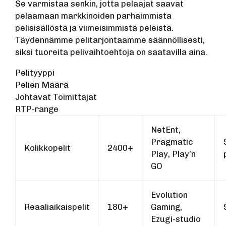
Se varmistaa senkin, jotta pelaajat saavat
pelaamaan markkinoiden parhaimmista
pelisisällöstä ja viimeisimmistä peleistä.
Täydennämme pelitarjontaamme säännöllisesti,
siksi tuoreita pelivaihtoehtoja on saatavilla aina.
Pelityyppi
Pelien Määrä
Johtavat Toimittajat
RTP-range
NetEnt,
Pragmatic
Kolikkopelit
2400+
Play, Play’n
GO
Evolution
Reaaliaikaispelit
180+
Gaming,
Ezugi-studio