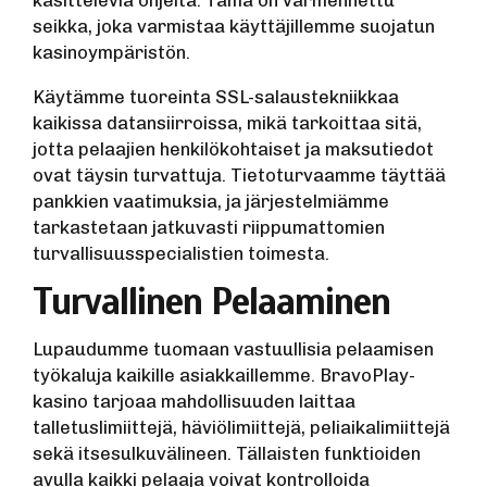
käsitteleviä ohjeita. Tämä on varmennettu
seikka, joka varmistaa käyttäjillemme suojatun
kasinoympäristön.
Käytämme tuoreinta SSL-salaustekniikkaa
kaikissa datansiirroissa, mikä tarkoittaa sitä,
jotta pelaajien henkilökohtaiset ja maksutiedot
ovat täysin turvattuja. Tietoturvaamme täyttää
pankkien vaatimuksia, ja järjestelmiämme
tarkastetaan jatkuvasti riippumattomien
turvallisuusspecialistien toimesta.
Turvallinen Pelaaminen
Lupaudumme tuomaan vastuullisia pelaamisen
työkaluja kaikille asiakkaillemme. BravoPlay-
kasino tarjoaa mahdollisuuden laittaa
talletuslimiittejä, häviölimiittejä, peliaikalimiittejä
sekä itsesulkuvälineen. Tällaisten funktioiden
avulla kaikki pelaaja voivat kontrolloida