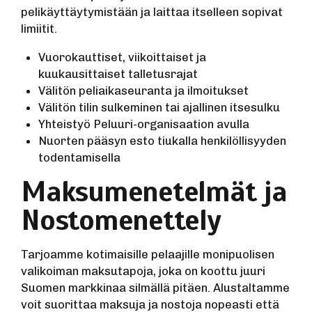
pelikäyttäytymistään ja laittaa itselleen sopivat
limiitit.
Vuorokauttiset, viikoittaiset ja
kuukausittaiset talletusrajat
Välitön peliaikaseuranta ja ilmoitukset
Välitön tilin sulkeminen tai ajallinen itsesulku
Yhteistyö Peluuri-organisaation avulla
Nuorten pääsyn esto tiukalla henkilöllisyyden
todentamisella
Maksumenetelmät ja
Nostomenettely
Tarjoamme kotimaisille pelaajille monipuolisen
valikoiman maksutapoja, joka on koottu juuri
Suomen markkinaa silmällä pitäen. Alustaltamme
voit suorittaa maksuja ja nostoja nopeasti että