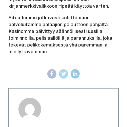
kirjanmerkkivalikkoon ripeää käyttöä varten.
Sitoudumme jatkuvasti kehittämään
palveluitamme pelaajien palautteen pohjalta.
Kasinomme päivittyy säännöllisesti uusilla
toiminnoilla, pelisisällöillä ja parannuksilla, joka
tekevät pelikokemuksesta yhä paremman ja
miellyttävämmän.