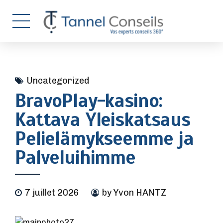
Uncategorized
BravoPlay-kasino:
Kattava Yleiskatsaus
Pelielämykseemme ja
Palveluihimme
7 juillet 2026
by Yvon HANTZ