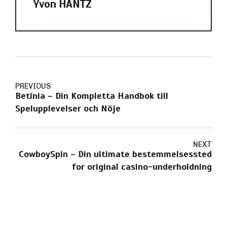
Yvon HANTZ
PREVIOUS
Betinia – Din Kompletta Handbok till
Spelupplevelser och Nöje
NEXT
CowboySpin – Din ultimate bestemmelsessted
for original casino-underholdning