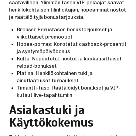
saatavilleen. Ylimmän tason VIP-pelaajat saavat
henkilökohtaisen tilinhoitajan, nopeammat nostot
ja räätälöityjä bonustarjouksia.
Bronssi: Perustason bonustarjoukset ja
viikottaiset promootiot
Hopea-porras: Korotetut cashback-prosentit
ja syntymäpäiväbonus
Kulta: Nopeutetut nostot ja kuukausittaiset
reload-bonukset
Platina: Henkilökohtainen tuki ja
ainutlaatuiset turnaukset
Timantti-taso: Räätälöidyt bonukset ja VIP-
kutsut live-tapahtumiin
Asiakastuki ja
Käyttökokemus