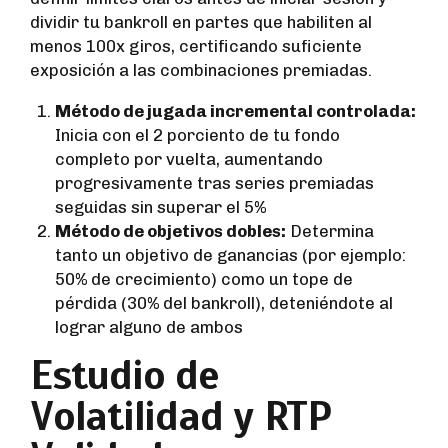
dividir tu bankroll en partes que habiliten al
menos 100x giros, certificando suficiente
exposición a las combinaciones premiadas.
Método de jugada incremental controlada:
Inicia con el 2 porciento de tu fondo
completo por vuelta, aumentando
progresivamente tras series premiadas
seguidas sin superar el 5%
Método de objetivos dobles:
Determina
tanto un objetivo de ganancias (por ejemplo:
50% de crecimiento) como un tope de
pérdida (30% del bankroll), deteniéndote al
lograr alguno de ambos
Estudio de
Volatilidad y RTP