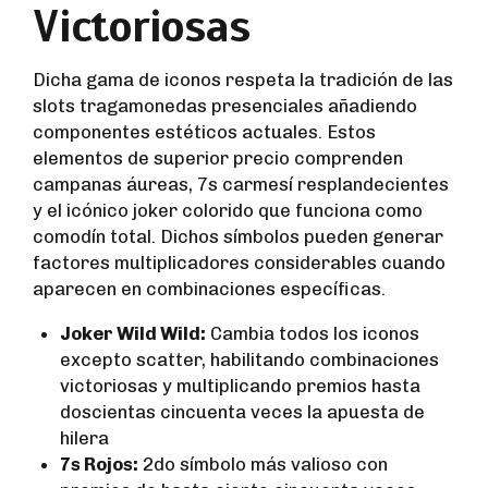
Victoriosas
Dicha gama de iconos respeta la tradición de las
slots tragamonedas presenciales añadiendo
componentes estéticos actuales. Estos
elementos de superior precio comprenden
campanas áureas, 7s carmesí resplandecientes
y el icónico joker colorido que funciona como
comodín total. Dichos símbolos pueden generar
factores multiplicadores considerables cuando
aparecen en combinaciones específicas.
Joker Wild Wild:
Cambia todos los iconos
excepto scatter, habilitando combinaciones
victoriosas y multiplicando premios hasta
doscientas cincuenta veces la apuesta de
hilera
7s Rojos:
2do símbolo más valioso con