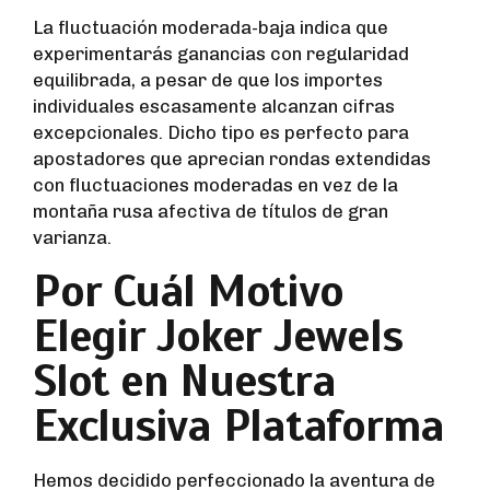
La fluctuación moderada-baja indica que
experimentarás ganancias con regularidad
equilibrada, a pesar de que los importes
individuales escasamente alcanzan cifras
excepcionales. Dicho tipo es perfecto para
apostadores que aprecian rondas extendidas
con fluctuaciones moderadas en vez de la
montaña rusa afectiva de títulos de gran
varianza.
Por Cuál Motivo
Elegir Joker Jewels
Slot en Nuestra
Exclusiva Plataforma
Hemos decidido perfeccionado la aventura de