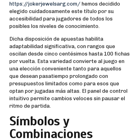
https://jokerjewelsarg.com/
hemos decidido
elegido cuidadosamente este título por su
accesibilidad para jugadores de todos los
posibles los niveles de conocimiento.
Dicha disposición de apuestas habilita
adaptabilidad significativa, con rangos que
oscilan desde cinco centésimos hasta 100 fichas
por vuelta. Esta variedad convierte al juego en
una elección conveniente tanto para aquellos
que desean pasatiempo prolongado con
presupuestos limitados como para esos que
optan por jugadas más altas. El panel de control
intuitivo permite cambios veloces sin pausar el
ritmo de partida.
Símbolos y
Combinaciones