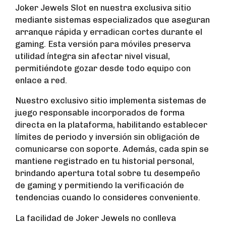
Joker Jewels Slot en nuestra exclusiva sitio
mediante sistemas especializados que aseguran
arranque rápida y erradican cortes durante el
gaming. Esta versión para móviles preserva
utilidad íntegra sin afectar nivel visual,
permitiéndote gozar desde todo equipo con
enlace a red.
Nuestro exclusivo sitio implementa sistemas de
juego responsable incorporados de forma
directa en la plataforma, habilitando establecer
límites de periodo y inversión sin obligación de
comunicarse con soporte. Además, cada spin se
mantiene registrado en tu historial personal,
brindando apertura total sobre tu desempeño
de gaming y permitiendo la verificación de
tendencias cuando lo consideres conveniente.
La facilidad de Joker Jewels no conlleva