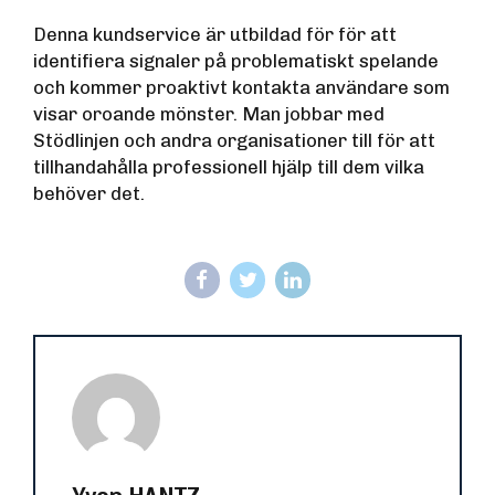
Denna kundservice är utbildad för för att
identifiera signaler på problematiskt spelande
och kommer proaktivt kontakta användare som
visar oroande mönster. Man jobbar med
Stödlinjen och andra organisationer till för att
tillhandahålla professionell hjälp till dem vilka
behöver det.