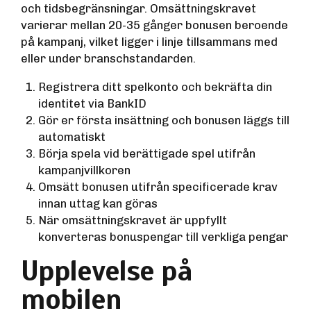
och tidsbegränsningar. Omsättningskravet
varierar mellan 20-35 gånger bonusen beroende
på kampanj, vilket ligger i linje tillsammans med
eller under branschstandarden.
Registrera ditt spelkonto och bekräfta din
identitet via BankID
Gör er första insättning och bonusen läggs till
automatiskt
Börja spela vid berättigade spel utifrån
kampanjvillkoren
Omsätt bonusen utifrån specificerade krav
innan uttag kan göras
När omsättningskravet är uppfyllt
konverteras bonuspengar till verkliga pengar
Upplevelse på
mobilen