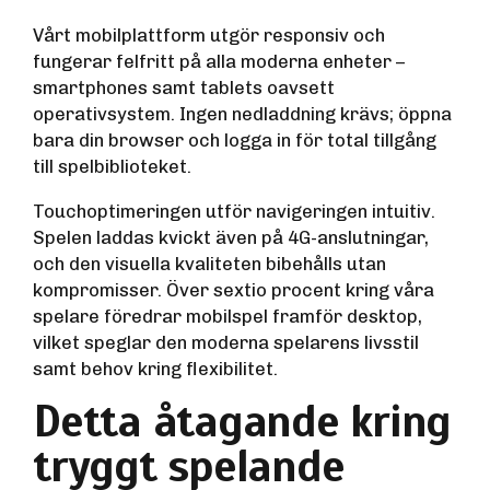
Vårt mobilplattform utgör responsiv och
fungerar felfritt på alla moderna enheter –
smartphones samt tablets oavsett
operativsystem. Ingen nedladdning krävs; öppna
bara din browser och logga in för total tillgång
till spelbiblioteket.
Touchoptimeringen utför navigeringen intuitiv.
Spelen laddas kvickt även på 4G-anslutningar,
och den visuella kvaliteten bibehålls utan
kompromisser. Över sextio procent kring våra
spelare föredrar mobilspel framför desktop,
vilket speglar den moderna spelarens livsstil
samt behov kring flexibilitet.
Detta åtagande kring
tryggt spelande