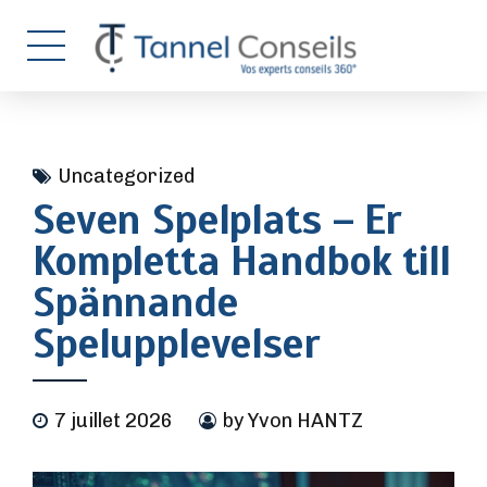
Uncategorized
Seven Spelplats – Er
Kompletta Handbok till
Spännande
Spelupplevelser
7 juillet 2026
by Yvon HANTZ