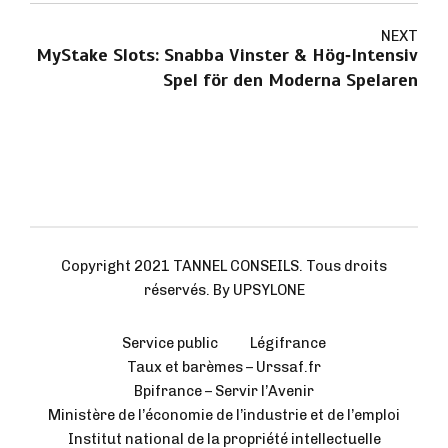
NEXT
MyStake Slots: Snabba Vinster & Hög‑Intensiv
Spel för den Moderna Spelaren
Copyright 2021 TANNEL CONSEILS. Tous droits
réservés. By UPSYLONE
Service public
Légifrance
Taux et barèmes – Urssaf.fr
Bpifrance – Servir l’Avenir
Ministère de l’économie de l’industrie et de l’emploi
Institut national de la propriété intellectuelle