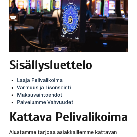
Sisällysluettelo
Laaja Pelivalikoima
Varmuus ja Lisensointi
Maksuvaihtoehdot
Palvelumme Vahvuudet
Kattava Pelivalikoima
Alustamme tarjoaa asiakkaillemme kattavan