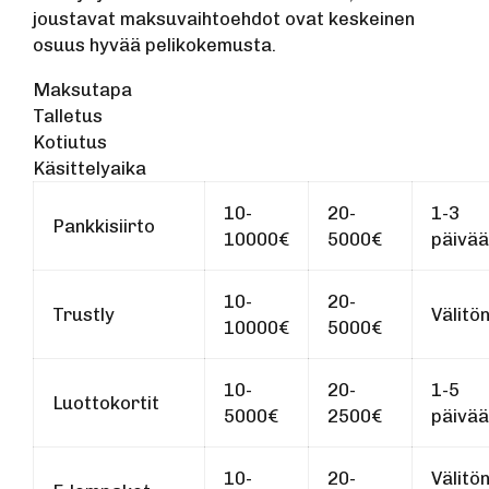
joustavat maksuvaihtoehdot ovat keskeinen
osuus hyvää pelikokemusta.
Maksutapa
Talletus
Kotiutus
Käsittelyaika
10-
20-
1-3
Pankkisiirto
10000€
5000€
päivää
10-
20-
Trustly
Välitö
10000€
5000€
10-
20-
1-5
Luottokortit
5000€
2500€
päivää
10-
20-
Välitön