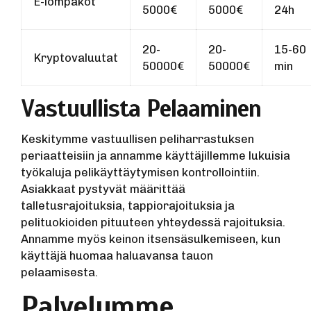
E-lompakot
5000€
5000€
24h
20-
20-
15-60
Kryptovaluutat
50000€
50000€
min
Vastuullista Pelaaminen
Keskitymme vastuullisen peliharrastuksen
periaatteisiin ja annamme käyttäjillemme lukuisia
työkaluja pelikäyttäytymisen kontrollointiin.
Asiakkaat pystyvät määrittää
talletusrajoituksia, tappiorajoituksia ja
pelituokioiden pituuteen yhteydessä rajoituksia.
Annamme myös keinon itsensäsulkemiseen, kun
käyttäjä huomaa haluavansa tauon
pelaamisesta.
Palvelumme