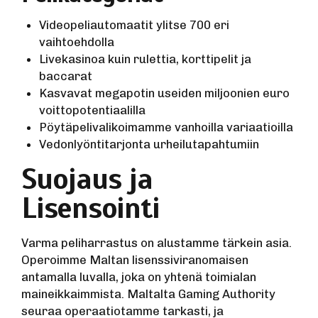
Videopeliautomaatit ylitse 700 eri
vaihtoehdolla
Livekasinoa kuin rulettia, korttipelit ja
baccarat
Kasvavat megapotin useiden miljoonien euro
voittopotentiaalilla
Pöytäpelivalikoimamme vanhoilla variaatioilla
Vedonlyöntitarjonta urheilutapahtumiin
Suojaus ja
Lisensointi
Varma peliharrastus on alustamme tärkein asia.
Operoimme Maltan lisenssiviranomaisen
antamalla luvalla, joka on yhtenä toimialan
maineikkaimmista. Maltalta Gaming Authority
seuraa operaatiotamme tarkasti, ja