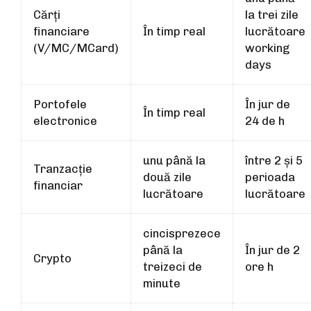
Cărți
la trei zile
financiare
În timp real
lucrătoare
(V/MC/MCard)
working
days
Portofele
În jur de
În timp real
electronice
24 de h
unu până la
între 2 și 5
Tranzacție
două zile
perioada
financiar
lucrătoare
lucrătoare
cincisprezece
până la
În jur de 2
Crypto
treizeci de
ore h
minute