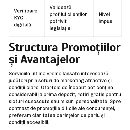
Validează
Verificare
profilul clienților
Nivel
KYC
potrivit
impus
digitală
legislației
Structura Promoțiilor
și Avantajelor
Serviciile ultima vreme lansate interesează
jucători prin seturi de marketing atractive și
condiții clare. Ofertele de început pot conține
considerabil la prima depozit, rotiri gratis pentru
sloturi cunoscute sau mixuri personalizate. Spre
contrast de promoțiile dificile ale concurenței,
preferăm claritatea cerințelor de pariu și
condiții accesibili.