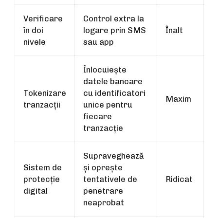
Verificare
Control extra la
în doi
logare prin SMS
Înalt
nivele
sau app
Înlocuiește
datele bancare
Tokenizare
cu identificatori
Maxim
tranzacții
unice pentru
fiecare
tranzacție
Supraveghează
Sistem de
și oprește
protecție
tentativele de
Ridicat
digital
penetrare
neaprobat