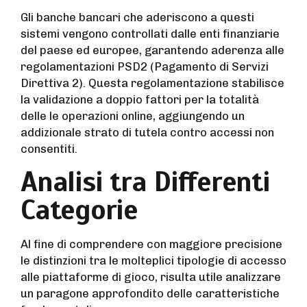
Gli banche bancari che aderiscono a questi
sistemi vengono controllati dalle enti finanziarie
del paese ed europee, garantendo aderenza alle
regolamentazioni PSD2 (Pagamento di Servizi
Direttiva 2). Questa regolamentazione stabilisce
la validazione a doppio fattori per la totalità
delle le operazioni online, aggiungendo un
addizionale strato di tutela contro accessi non
consentiti.
Analisi tra Differenti
Categorie
Al fine di comprendere con maggiore precisione
le distinzioni tra le molteplici tipologie di accesso
alle piattaforme di gioco, risulta utile analizzare
un paragone approfondito delle caratteristiche