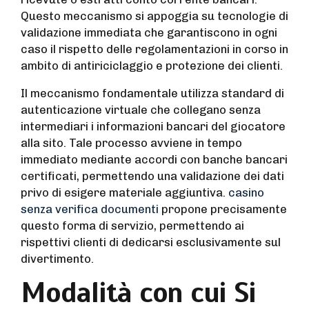
Questo meccanismo si appoggia su tecnologie di
validazione immediata che garantiscono in ogni
caso il rispetto delle regolamentazioni in corso in
ambito di antiriciclaggio e protezione dei clienti.
Il meccanismo fondamentale utilizza standard di
autenticazione virtuale che collegano senza
intermediari i informazioni bancari del giocatore
alla sito. Tale processo avviene in tempo
immediato mediante accordi con banche bancari
certificati, permettendo una validazione dei dati
privo di esigere materiale aggiuntiva.
casino
senza verifica documenti
propone precisamente
questo forma di servizio, permettendo ai
rispettivi clienti di dedicarsi esclusivamente sul
divertimento.
Modalità con cui Si