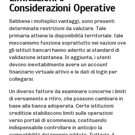
Considerazioni Operative
Sebbene i molteplici vantaggi, sono presenti
determinate restrizioni da valutare. Tale
primaria attiene la disponibilità territoriale: tale
meccanismo funziona soprattutto nei nazioni ove
gli istituti bancari hanno aderito ai standard di
validazione istantanea. In aggiunta, i utenti
devono inevitabilmente avere un account
finanziario virtuale attivo e le dati di login per
collegarsi.
Un diverso fattore da esaminare concerne i limiti
di versamento e ritiro, che possono cambiare in
base alla banca adoperata. Certe istituzioni
creditizie stabiliscono limiti sulle operazioni
verso portali di scommessa, costituendo
indispensabile controllare in anticipo la
compatibilità del proprio istituto. Tuttavia, il