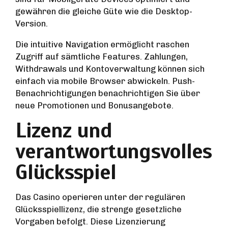
gewähren die gleiche Güte wie die Desktop-
Version.
Die intuitive Navigation ermöglicht raschen
Zugriff auf sämtliche Features. Zahlungen,
Withdrawals und Kontoverwaltung können sich
einfach via mobile Browser abwickeln. Push-
Benachrichtigungen benachrichtigen Sie über
neue Promotionen und Bonusangebote.
Lizenz und
verantwortungsvolles
Glücksspiel
Das Casino operieren unter der regulären
Glücksspiellizenz, die strenge gesetzliche
Vorgaben befolgt. Diese Lizenzierung