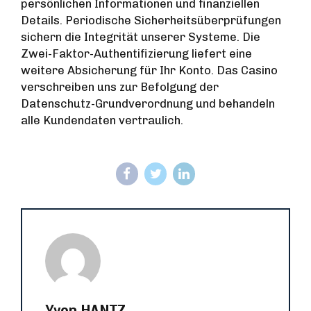
persönlichen Informationen und finanziellen
Details. Periodische Sicherheitsüberprüfungen
sichern die Integrität unserer Systeme. Die
Zwei-Faktor-Authentifizierung liefert eine
weitere Absicherung für Ihr Konto. Das Casino
verschreiben uns zur Befolgung der
Datenschutz-Grundverordnung und behandeln
alle Kundendaten vertraulich.
Yvon HANTZ