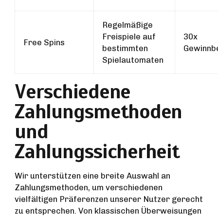
Regelmäßige
Freispiele auf
30x
Free Spins
bestimmten
Gewinnb
Spielautomaten
Verschiedene
Zahlungsmethoden
und
Zahlungssicherheit
Wir unterstützen eine breite Auswahl an
Zahlungsmethoden, um verschiedenen
vielfältigen Präferenzen unserer Nutzer gerecht
zu entsprechen. Von klassischen Überweisungen