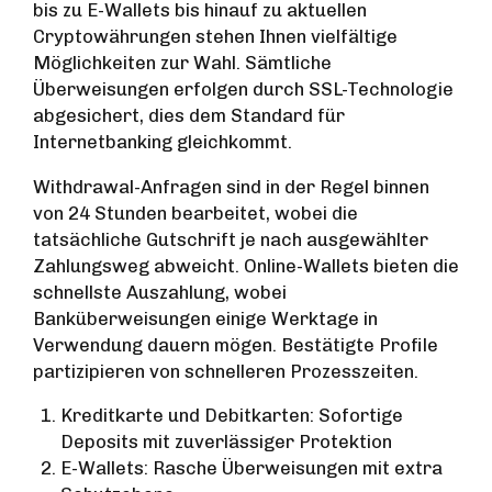
bis zu E-Wallets bis hinauf zu aktuellen
Cryptowährungen stehen Ihnen vielfältige
Möglichkeiten zur Wahl. Sämtliche
Überweisungen erfolgen durch SSL-Technologie
abgesichert, dies dem Standard für
Internetbanking gleichkommt.
Withdrawal-Anfragen sind in der Regel binnen
von 24 Stunden bearbeitet, wobei die
tatsächliche Gutschrift je nach ausgewählter
Zahlungsweg abweicht. Online-Wallets bieten die
schnellste Auszahlung, wobei
Banküberweisungen einige Werktage in
Verwendung dauern mögen. Bestätigte Profile
partizipieren von schnelleren Prozesszeiten.
Kreditkarte und Debitkarten: Sofortige
Deposits mit zuverlässiger Protektion
E-Wallets: Rasche Überweisungen mit extra