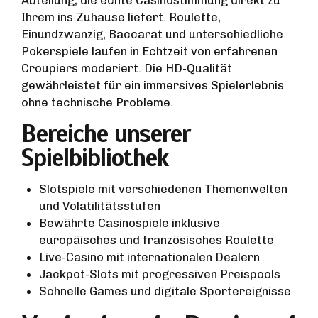
Ihrem ins Zuhause liefert. Roulette,
Einundzwanzig, Baccarat und unterschiedliche
Pokerspiele laufen in Echtzeit von erfahrenen
Croupiers moderiert. Die HD-Qualität
gewährleistet für ein immersives Spielerlebnis
ohne technische Probleme.
Bereiche unserer
Spielbibliothek
Slotspiele mit verschiedenen Themenwelten
und Volatilitätsstufen
Bewährte Casinospiele inklusive
europäisches und französisches Roulette
Live-Casino mit internationalen Dealern
Jackpot-Slots mit progressiven Preispools
Schnelle Games und digitale Sportereignisse