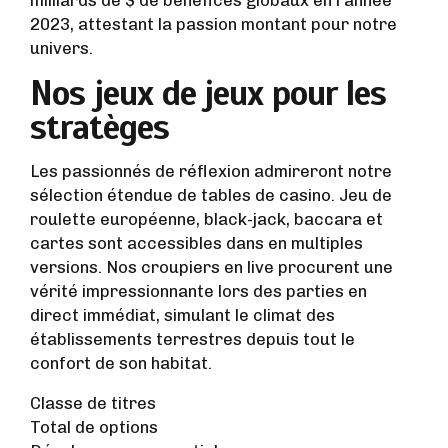
2023, attestant la passion montant pour notre
univers.
Nos jeux de jeux pour les
stratèges
Les passionnés de réflexion admireront notre
sélection étendue de tables de casino. Jeu de
roulette européenne, black-jack, baccara et
cartes sont accessibles dans en multiples
versions. Nos croupiers en live procurent une
vérité impressionnante lors des parties en
direct immédiat, simulant le climat des
établissements terrestres depuis tout le
confort de son habitat.
Classe de titres
Total de options