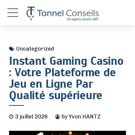
Uncategorized
Instant Gaming Casino
: Votre Plateforme de
Jeu en Ligne Par
Qualité supérieure
3 juillet 2026
by Yvon HANTZ