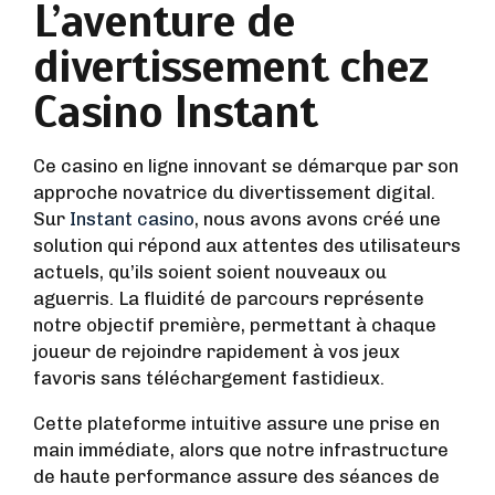
L’aventure de
divertissement chez
Casino Instant
Ce casino en ligne innovant se démarque par son
approche novatrice du divertissement digital.
Sur
Instant casino
, nous avons avons créé une
solution qui répond aux attentes des utilisateurs
actuels, qu’ils soient soient nouveaux ou
aguerris. La fluidité de parcours représente
notre objectif première, permettant à chaque
joueur de rejoindre rapidement à vos jeux
favoris sans téléchargement fastidieux.
Cette plateforme intuitive assure une prise en
main immédiate, alors que notre infrastructure
de haute performance assure des séances de