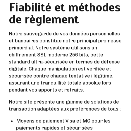
Fiabilité et méthodes
de règlement
Notre sauvegarde de vos données personnelles
et bancaires constitue notre principal promesse
primordial. Notre système utilisons un
chiffrement SSL moderne 256 bits, cette
standard ultra-sécurisée en termes de défense
digitale. Chaque manipulation est vérifiée et
sécurisée contre chaque tentative illégitime,
assurant une tranquillité totale absolue lors
pendant vos apports et retraits.
Notre site présente une gamme de solutions de
transaction adaptées aux préférences de tous :
Moyens de paiement Visa et MC pour les
paiements rapides et sécurisées