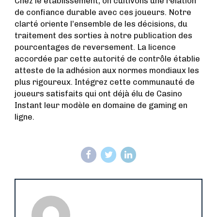
Chez le établissement, on cultivons une relation
de confiance durable avec ces joueurs. Notre
clarté oriente l’ensemble de les décisions, du
traitement des sorties à notre publication des
pourcentages de reversement. La licence
accordée par cette autorité de contrôle établie
atteste de la adhésion aux normes mondiaux les
plus rigoureux. Intégrez cette communauté de
joueurs satisfaits qui ont déjà élu de Casino
Instant leur modèle en domaine de gaming en
ligne.