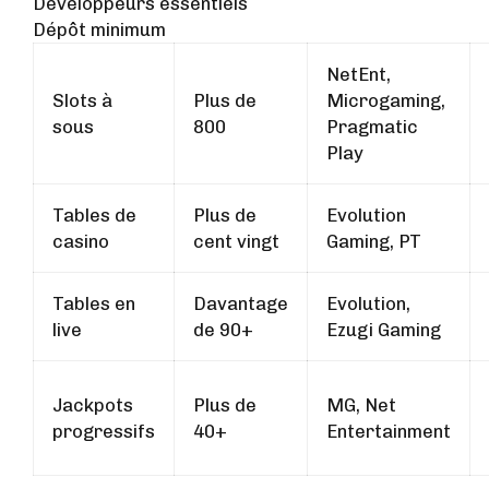
Développeurs essentiels
Dépôt minimum
NetEnt,
Slots à
Plus de
Microgaming,
sous
800
Pragmatic
Play
Tables de
Plus de
Evolution
casino
cent vingt
Gaming, PT
Tables en
Davantage
Evolution,
live
de 90+
Ezugi Gaming
Jackpots
Plus de
MG, Net
progressifs
40+
Entertainment