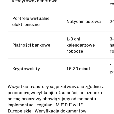
kredytowe/debetowe
r
Portfele wirtualne
Natychmiastowa
24
elektroniczne
1-3 dni
3-
Płatności bankowe
kalendarzowe
h
robocze
r
1-
Kryptowaluty
15-30 minut
go
Wszystkie transfery są przetwarzane zgodnie z
procedurą weryfikacji tożsamości, co oznacza
normę branżowy obowiązujący od momentu
implementacji regulacji MiFID II w UE
Europejskiej. Weryfikacja dokumentów