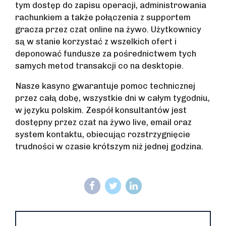
tym dostęp do zapisu operacji, administrowania
rachunkiem a także połączenia z supportem
gracza przez czat online na żywo. Użytkownicy
są w stanie korzystać z wszelkich ofert i
deponować fundusze za pośrednictwem tych
samych metod transakcji co na desktopie.
Nasze kasyno gwarantuje pomoc technicznej
przez całą dobę, wszystkie dni w całym tygodniu,
w języku polskim. Zespół konsultantów jest
dostępny przez czat na żywo live, email oraz
system kontaktu, obiecując rozstrzygnięcie
trudności w czasie krótszym niż jednej godzina.