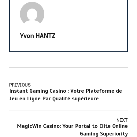
Yvon HANTZ
PREVIOUS
Instant Gaming Casino : Votre Plateforme de
Jeu en Ligne Par Qualité supérieure
NEXT
MagicWin Casino: Your Portal to Elite Online
Gaming Superiority