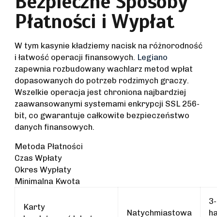
Bezpieczne Sposoby
Płatności i Wypłat
W tym kasynie kładziemy nacisk na różnorodność
i łatwość operacji finansowych.
Legiano
zapewnia rozbudowany wachlarz metod wpłat
dopasowanych do potrzeb rodzimych graczy.
Wszelkie operacja jest chroniona najbardziej
zaawansowanymi systemami enkrypcji SSL 256-
bit, co gwarantuje całkowite bezpieczeństwo
danych finansowych.
Metoda Płatności
Czas Wpłaty
Okres Wypłaty
Minimalna Kwota
3-
Karty
Natychmiastowa
h