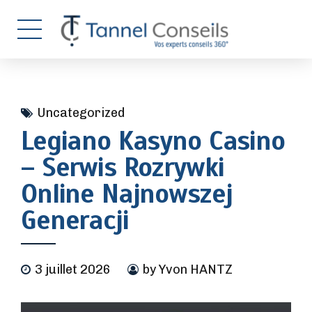
Uncategorized
Legiano Kasyno Casino
– Serwis Rozrywki
Online Najnowszej
Generacji
3 juillet 2026
by Yvon HANTZ