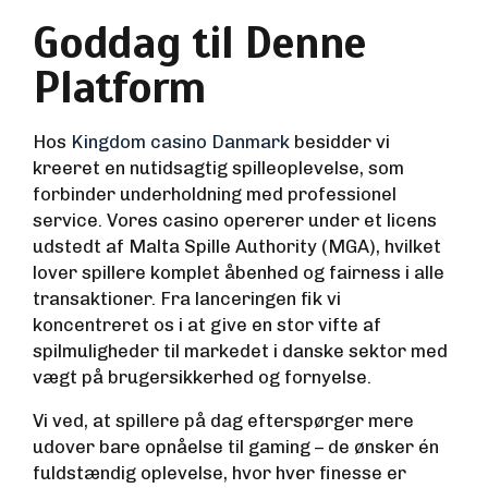
Goddag til Denne
Platform
Hos
Kingdom casino Danmark
besidder vi
kreeret en nutidsagtig spilleoplevelse, som
forbinder underholdning med professionel
service. Vores casino opererer under et licens
udstedt af Malta Spille Authority (MGA), hvilket
lover spillere komplet åbenhed og fairness i alle
transaktioner. Fra lanceringen fik vi
koncentreret os i at give en stor vifte af
spilmuligheder til markedet i danske sektor med
vægt på brugersikkerhed og fornyelse.
Vi ved, at spillere på dag efterspørger mere
udover bare opnåelse til gaming – de ønsker én
fuldstændig oplevelse, hvor hver finesse er