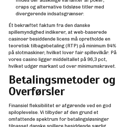
findes der adskillige varianter af poker,
craps og alternative tidsløse titler med
divergerende indsatsgrænser.
Ét bekræftet faktum fra den danske
spillemyndighed indikerer, at web-baserede
casinoer besiddende licens må opretholde en
teoretisk tilbagebetaling (RTP) på minimum 94%
på slotmaskiner, hvilket lover fair spillevilkår. På
vores casino ligger middeltallet på 96,3 pct,
hvilket udgør markant ud over minimumskravet.
Betalingsmetoder og
Overførsler
Finansiel fleksibilitet er afgørende ved en god
spiloplevelse. Vi tilbyder af den grund et
omfattende spektrum for betalingsløsninger
tilpasset danske spillere besiddende særlig