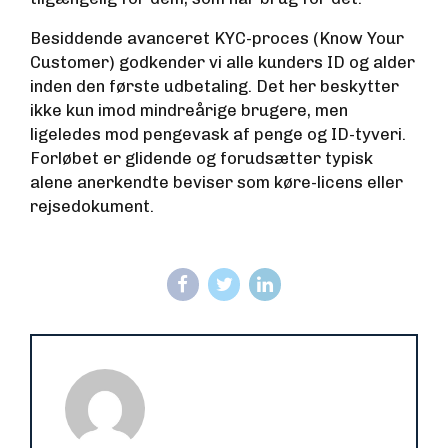
Besiddende avanceret KYC-proces (Know Your
Customer) godkender vi alle kunders ID og alder
inden den første udbetaling. Det her beskytter
ikke kun imod mindreårige brugere, men
ligeledes mod pengevask af penge og ID-tyveri.
Forløbet er glidende og forudsætter typisk
alene anerkendte beviser som køre-licens eller
rejsedokument.