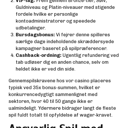
VIP-lag:
Frem gennem Bronze-tier, Sølv,
Guldniveau og Platin-niveauer med stigende
fordele hvilke er personlige
kontoadministratorer og speedede
udbetalinger.
Bursdagsbonus:
Vi fejrer denne spilleres
særlige dage indeholdende skræddersyede
kampagner baseret på spilpræferencer.
Cashback-ordning:
Ugentlig refundering ved
tab udløser dig en anden chance, selv om
heldet ikke er ved din side.
Gennemspilskravene hos vor casino placeres
typisk ved 35x bonus-summen, hvilket er
konkurrencedygtigt sammenlignet med
sektoren, hvor 40 til 50 gange ikke er
ualmindeligt. Ydermere bidrager langt de fleste
spil fuldt totalt til opfyldelse af wager-kravet.