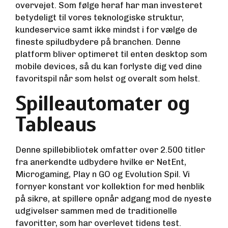
overvejet. Som følge heraf har man investeret
betydeligt til vores teknologiske struktur,
kundeservice samt ikke mindst i for vælge de
fineste spiludbydere på branchen. Denne
platform bliver optimeret til enten desktop som
mobile devices, så du kan forlyste dig ved dine
favoritspil når som helst og overalt som helst.
Spilleautomater og
Tableaus
Denne spillebibliotek omfatter over 2.500 titler
fra anerkendte udbydere hvilke er NetEnt,
Microgaming, Play n GO og Evolution Spil. Vi
fornyer konstant vor kollektion for med henblik
på sikre, at spillere opnår adgang mod de nyeste
udgivelser sammen med de traditionelle
favoritter, som har overlevet tidens test.