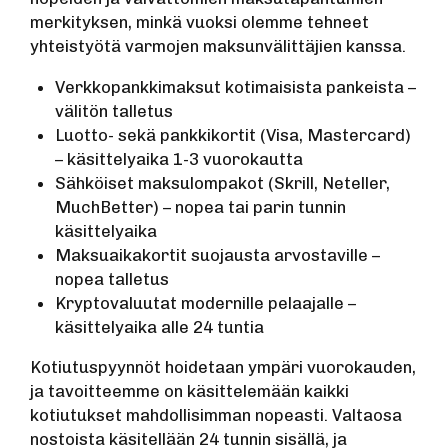
merkityksen, minkä vuoksi olemme tehneet
yhteistyötä varmojen maksunvälittäjien kanssa.
Verkkopankkimaksut kotimaisista pankeista –
välitön talletus
Luotto- sekä pankkikortit (Visa, Mastercard)
– käsittelyaika 1-3 vuorokautta
Sähköiset maksulompakot (Skrill, Neteller,
MuchBetter) – nopea tai parin tunnin
käsittelyaika
Maksuaikakortit suojausta arvostaville –
nopea talletus
Kryptovaluutat modernille pelaajalle –
käsittelyaika alle 24 tuntia
Kotiutuspyynnöt hoidetaan ympäri vuorokauden,
ja tavoitteemme on käsittelemään kaikki
kotiutukset mahdollisimman nopeasti. Valtaosa
nostoista käsitellään 24 tunnin sisällä, ja