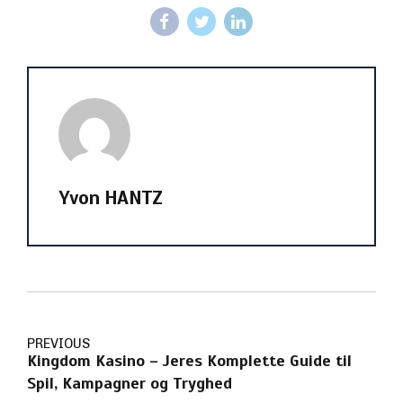
Yvon HANTZ
PREVIOUS
Kingdom Kasino – Jeres Komplette Guide til
Spil, Kampagner og Tryghed