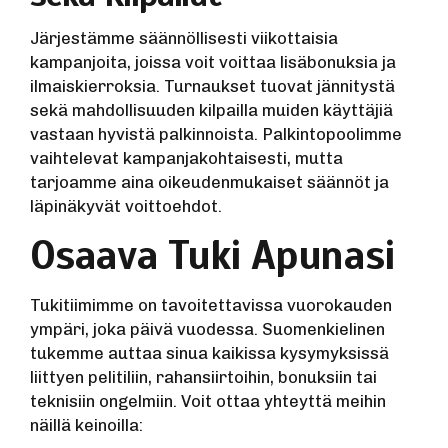
Järjestämme säännöllisesti viikottaisia
kampanjoita, joissa voit voittaa lisäbonuksia ja
ilmaiskierroksia. Turnaukset tuovat jännitystä
sekä mahdollisuuden kilpailla muiden käyttäjiä
vastaan hyvistä palkinnoista. Palkintopoolimme
vaihtelevat kampanjakohtaisesti, mutta
tarjoamme aina oikeudenmukaiset säännöt ja
läpinäkyvät voittoehdot.
Osaava Tuki Apunasi
Tukitiimimme on tavoitettavissa vuorokauden
ympäri, joka päivä vuodessa. Suomenkielinen
tukemme auttaa sinua kaikissa kysymyksissä
liittyen pelitiliin, rahansiirtoihin, bonuksiin tai
teknisiin ongelmiin. Voit ottaa yhteyttä meihin
näillä keinoilla: