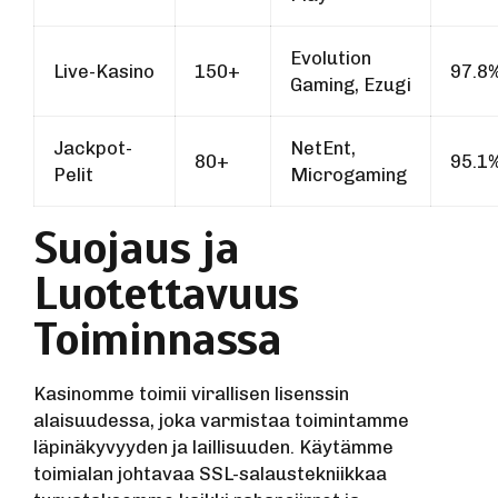
Evolution
Live-Kasino
150+
97.8
Gaming, Ezugi
Jackpot-
NetEnt,
80+
95.1
Pelit
Microgaming
Suojaus ja
Luotettavuus
Toiminnassa
Kasinomme toimii virallisen lisenssin
alaisuudessa, joka varmistaa toimintamme
läpinäkyvyyden ja laillisuuden. Käytämme
toimialan johtavaa SSL-salaustekniikkaa