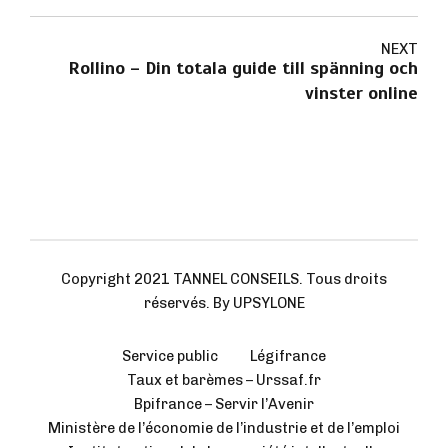
NEXT
Rollino – Din totala guide till spänning och
vinster online
Copyright 2021 TANNEL CONSEILS. Tous droits
réservés. By UPSYLONE
Service public
Légifrance
Taux et barèmes – Urssaf.fr
Bpifrance – Servir l’Avenir
Ministère de l’économie de l’industrie et de l’emploi