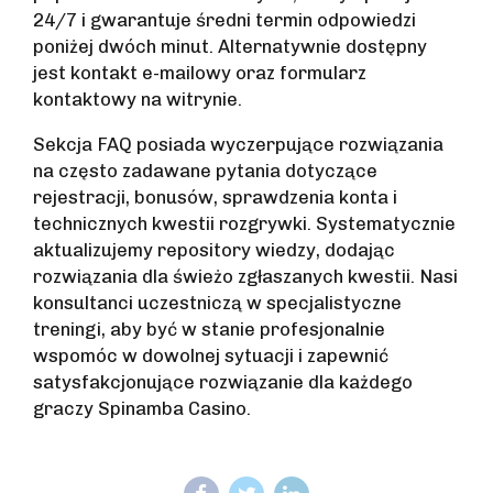
24/7 i gwarantuje średni termin odpowiedzi
poniżej dwóch minut. Alternatywnie dostępny
jest kontakt e-mailowy oraz formularz
kontaktowy na witrynie.
Sekcja FAQ posiada wyczerpujące rozwiązania
na często zadawane pytania dotyczące
rejestracji, bonusów, sprawdzenia konta i
technicznych kwestii rozgrywki. Systematycznie
aktualizujemy repository wiedzy, dodając
rozwiązania dla świeżo zgłaszanych kwestii. Nasi
konsultanci uczestniczą w specjalistyczne
treningi, aby być w stanie profesjonalnie
wspomóc w dowolnej sytuacji i zapewnić
satysfakcjonujące rozwiązanie dla każdego
graczy Spinamba Casino.