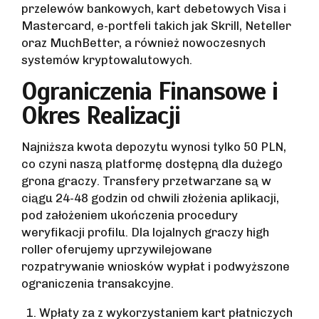
przelewów bankowych, kart debetowych Visa i
Mastercard, e-portfeli takich jak Skrill, Neteller
oraz MuchBetter, a również nowoczesnych
systemów kryptowalutowych.
Ograniczenia Finansowe i
Okres Realizacji
Najniższa kwota depozytu wynosi tylko 50 PLN,
co czyni naszą platformę dostępną dla dużego
grona graczy. Transfery przetwarzane są w
ciągu 24-48 godzin od chwili złożenia aplikacji,
pod założeniem ukończenia procedury
weryfikacji profilu. Dla lojalnych graczy high
roller oferujemy uprzywilejowane
rozpatrywanie wniosków wypłat i podwyższone
ograniczenia transakcyjne.
Wpłaty za z wykorzystaniem kart płatniczych