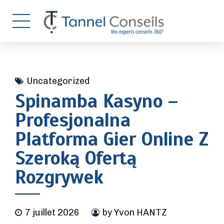
Uncategorized
Spinamba Kasyno –
Profesjonalna
Platforma Gier Online Z
Szeroką Ofertą
Rozgrywek
7 juillet 2026
by Yvon HANTZ