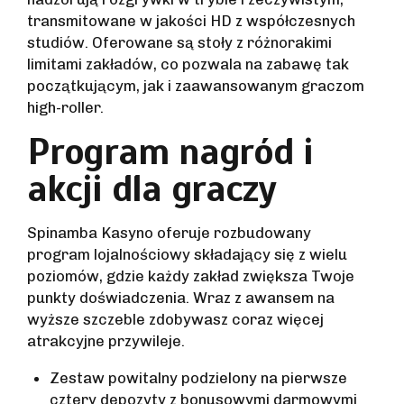
transmitowane w jakości HD z współczesnych
studiów. Oferowane są stoły z różnorakimi
limitami zakładów, co pozwala na zabawę tak
początkującym, jak i zaawansowanym graczom
high-roller.
Program nagród i
akcji dla graczy
Spinamba Kasyno oferuje rozbudowany
program lojalnościowy składający się z wielu
poziomów, gdzie każdy zakład zwiększa Twoje
punkty doświadczenia. Wraz z awansem na
wyższe szczeble zdobywasz coraz więcej
atrakcyjne przywileje.
Zestaw powitalny podzielony na pierwsze
cztery depozyty z bonusowymi darmowymi