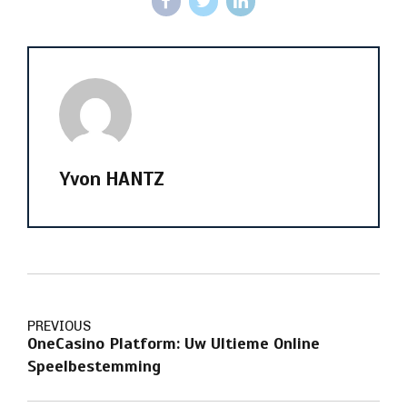
Yvon HANTZ
PREVIOUS
OneCasino Platform: Uw Ultieme Online
Speelbestemming