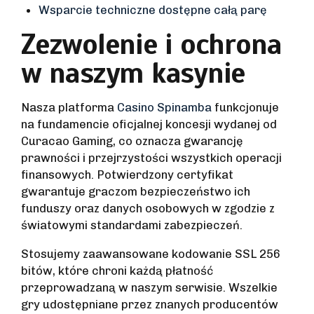
Wsparcie techniczne dostępne całą parę
Zezwolenie i ochrona
w naszym kasynie
Nasza platforma
Casino Spinamba
funkcjonuje
na fundamencie oficjalnej koncesji wydanej od
Curacao Gaming, co oznacza gwarancję
prawności i przejrzystości wszystkich operacji
finansowych. Potwierdzony certyfikat
gwarantuje graczom bezpieczeństwo ich
funduszy oraz danych osobowych w zgodzie z
światowymi standardami zabezpieczeń.
Stosujemy zaawansowane kodowanie SSL 256
bitów, które chroni każdą płatność
przeprowadzaną w naszym serwisie. Wszelkie
gry udostępniane przez znanych producentów