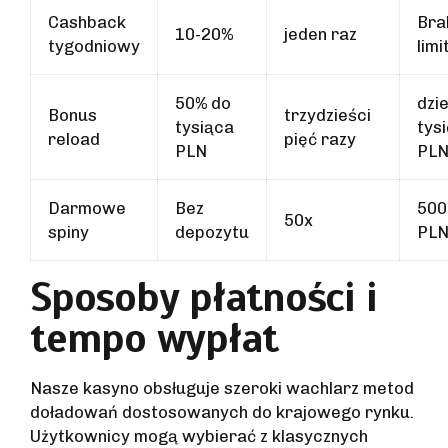
Cashback
Bra
10-20%
jeden raz
tygodniowy
limi
50% do
dzi
Bonus
trzydzieści
tysiąca
tys
reload
pięć razy
PLN
PL
Darmowe
Bez
500
50x
spiny
depozytu
PL
Sposoby płatności i
tempo wypłat
Nasze kasyno obsługuje szeroki wachlarz metod
doładowań dostosowanych do krajowego rynku.
Użytkownicy mogą wybierać z klasycznych