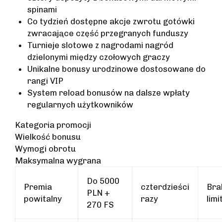
spinami
Co tydzień dostępne akcje zwrotu gotówki
zwracające część przegranych funduszy
Turnieje slotowe z nagrodami nagród
dzielonymi między czołowych graczy
Unikalne bonusy urodzinowe dostosowane do
rangi VIP
System reload bonusów na dalsze wpłaty
regularnych użytkowników
Kategoria promocji
Wielkość bonusu
Wymogi obrotu
Maksymalna wygrana
Do 5000
Premia
czterdzieści
Bra
PLN +
powitalny
razy
limi
270 FS