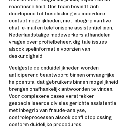
reactiesnelheid. Ons team bevindt zich
doorlopend tot beschikking via meerdere
contactmogelijkheden, met inbegrip van live
chat, e-mail en telefonische assistentielijnen.
Nederlandstalige medewerkers afhandelen
vragen over profielbeheer, digitale issues
alsook spelinformatie voorzien van
deskundigheid.
Veelgestelde onduidelijkheden worden
anticiperend beantwoord binnen omvangrijke
helpcentra, dat gebruikers binnen mogelijkheid
brengen onafhankelijk antwoorden te vinden.
Voor complexere cases verstrekken
gespecialiseerde divisies gerichte assistentie,
met inbegrip van fraude-analyse,
controleprocessen alsook conflictoplossing
conform duidelijke procedures.