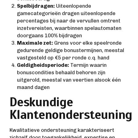
Spelbijdragen:
Uiteenlopende
gamecategorieën dragen uiteenlopende
percentages bij naar de vervullen omtrent
inzetvereisten, waarbinnen spelautomaten
doorgaans 100% bijdragen
Maximale zet:
Grens voor elke speelronde
gedurende geldige bonustermijnen, meestal
vastgesteld op €5 per ronde c.q. hand
Geldigheidsperiode:
Termijn waarin
bonuscondities behaald behoren zijn
uitgerold, meestal van veertien alsook één
maand dagen
Deskundige
Klantenondersteuning
Kwalitatieve ondersteuning karakteriseert
zichzelf door toegankelijkheid, expertise en