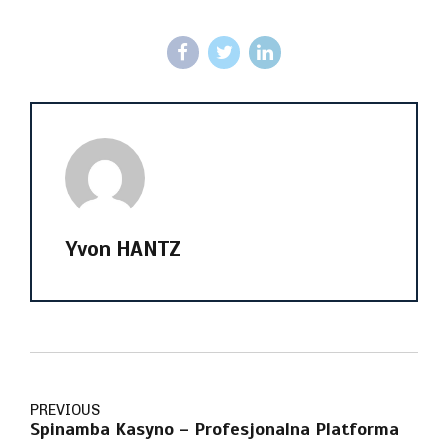
Yvon HANTZ
PREVIOUS
Spinamba Kasyno – Profesjonalna Platforma