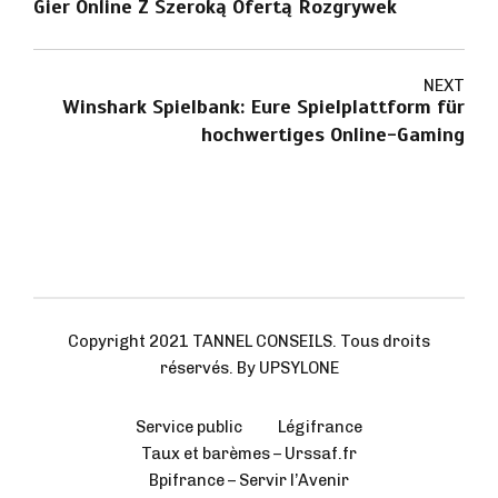
Gier Online Z Szeroką Ofertą Rozgrywek
NEXT
Winshark Spielbank: Eure Spielplattform für
hochwertiges Online-Gaming
Copyright 2021 TANNEL CONSEILS. Tous droits
réservés. By UPSYLONE
Service public
Légifrance
Taux et barèmes – Urssaf.fr
Bpifrance – Servir l’Avenir