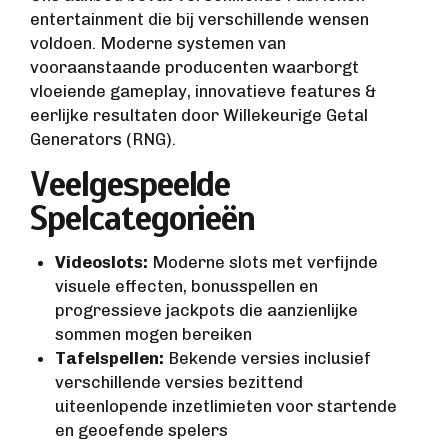
entertainment die bij verschillende wensen
voldoen. Moderne systemen van
vooraanstaande producenten waarborgt
vloeiende gameplay, innovatieve features &
eerlijke resultaten door Willekeurige Getal
Generators (RNG).
Veelgespeelde
Spelcategorieën
Videoslots:
Moderne slots met verfijnde
visuele effecten, bonusspellen en
progressieve jackpots die aanzienlijke
sommen mogen bereiken
Tafelspellen:
Bekende versies inclusief
verschillende versies bezittend
uiteenlopende inzetlimieten voor startende
en geoefende spelers