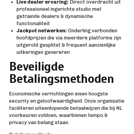
Live dealer ervaring:
Direct overdracht uit
professioneel ingerichte studio met
getrainde dealers & dynamische
functionaliteit
Jackpot netwerken:
Onderling verbonden
hoofdprijzen die via meerdere platforms zijn
uitgerold gesplitst & frequent aanzienlijke
uitkeringen genereren
Beveiligde
Betalingsmethoden
Economische verrichtingen eisen hoogste
security en geloofwaardigheid. Onze organisatie
faciliteren uiteenlopende betaalwijzen die bij NL
voorkeuren voldoen, waarbinnen tempo &
privacy van belang staan.