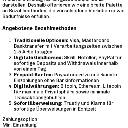
darstellen. Deshalb offerieren wir eine breite Palette
an Bezahlmethoden, die verschiedene Vorlieben sowie
Bedürfnisse erfüllen.
Angebotene Bezahlmethoden
Traditionelle Optionen:
Visa, Mastercard,
Banktransfer mit Verarbeitungszeiten zwischen
1-5 Arbeitstagen
Digitale Geldbörsen:
Skrill, Neteller, PayPal für
sofortige Deposits und Withdrawals innerhalb
von einem Tag
Prepaid-Karten:
Paysafecard zu unerkannte
Einzahlungen ohne Bankinformationen
Digitalwährungen:
Bitcoin, Ethereum, Litecoin
für maximale Privatsphäre sowie minimale
Transaktionsgebühren
Sofortüberweisung:
Trustly und Klarna für
sofortige Überweisungen in Echtzeit
Zahlungsoption
Min. Einzahlung