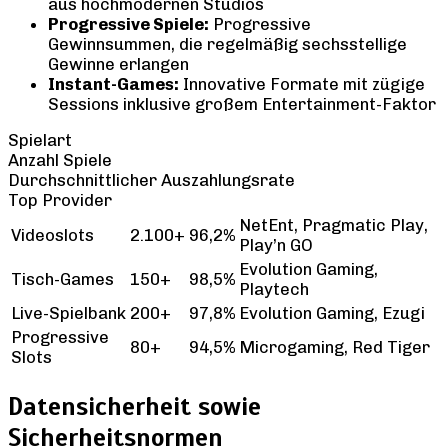
aus hochmodernen Studios
Progressive Spiele:
Progressive
Gewinnsummen, die regelmäßig sechsstellige
Gewinne erlangen
Instant-Games:
Innovative Formate mit zügige
Sessions inklusive großem Entertainment-Faktor
Spielart
Anzahl Spiele
Durchschnittlicher Auszahlungsrate
Top Provider
NetEnt, Pragmatic Play,
Videoslots
2.100+
96,2%
Play’n GO
Evolution Gaming,
Tisch-Games
150+
98,5%
Playtech
Live-Spielbank
200+
97,8%
Evolution Gaming, Ezugi
Progressive
80+
94,5%
Microgaming, Red Tiger
Slots
Datensicherheit sowie
Sicherheitsnormen