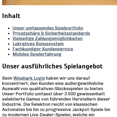
Inhalt
Unser umfassendes Spielportfolio
Privatsphäre & Sicherheitsstandards
Vielseitige Zahlungsmöglichkeiten
Lukratives Bonussystem
Fachkundiger Kundenservice
Mobiles Spielerfahrung
Unser ausführliches Spielangebot
Beim
Winshark Login
haben wir uns darauf
konzentriert, den Kunden eine außergewöhnliche
Auswahl von qualitativen Glücksspielen zu bieten.
Unser Portfolio umfasst über 3.500 gewissenhaft
selektierte Games von führenden Herstellern dieser
Industrie. Die Selektion reicht von klassischen
Automaten bis hin zu progressive Jackpot-Spiele hin
zu modernen Live-Dealer-Spielen, welche ein