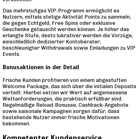
Das mehrstufiges VIP-Programm ermöglicht es
Nutzern, mittels stetige Aktivität Points zu sammeln,
die gegen Echtgeld, Free Spins oder exklusive
Geschenke getauscht werden können. Je höher das
erlangte Stufe, desto lukrativer werden die Vorzüge,
einschließlich dedizierter Kontoberater,
beschleunigter Withdrawals sowie Einladungen zu VIP
Events.
Bonusaktionen in der Detail
Frische Kunden profitieren von einem abgestuften
Welcome Package, das sich über die initialen Deposits
verteilt. Hierbei setzen wir Wert auf angemessene
Wettanforderungen, die praktisch erfüllbar sind.
Regelmäßige Reload-Bonusse, Cashback-Angebote
sowie saisonale Kampagnen sorgen dafür, dass
bestehende Nutzer immer frische Motivationen
bekommen.
Kompetenter Kundenservice