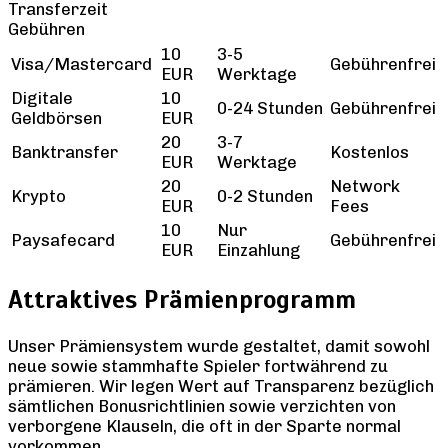
Transferzeit
Gebühren
10
3-5
Visa/Mastercard
Gebührenfrei
EUR
Werktage
Digitale
10
0-24 Stunden
Gebührenfrei
Geldbörsen
EUR
20
3-7
Banktransfer
Kostenlos
EUR
Werktage
20
Network
Krypto
0-2 Stunden
EUR
Fees
10
Nur
Paysafecard
Gebührenfrei
EUR
Einzahlung
Attraktives Prämienprogramm
Unser Prämiensystem wurde gestaltet, damit sowohl
neue sowie stammhafte Spieler fortwährend zu
prämieren. Wir legen Wert auf Transparenz bezüglich
sämtlichen Bonusrichtlinien sowie verzichten von
verborgene Klauseln, die oft in der Sparte normal
vorkommen.